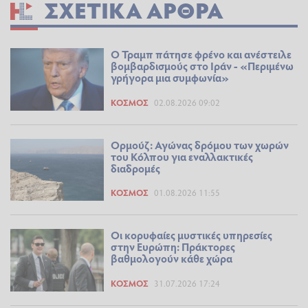
ΣΧΕΤΙΚΆ ΆΡΘΡΑ
Ο Τραμπ πάτησε φρένο και ανέστειλε
βομβαρδισμούς στο Ιράν - «Περιμένω
γρήγορα μια συμφωνία»
ΚΌΣΜΟΣ
02.08.2026 09:02
Ορμούζ: Αγώνας δρόμου των χωρών
του Κόλπου για εναλλακτικές
διαδρομές
ΚΌΣΜΟΣ
01.08.2026 11:55
Οι κορυφαίες μυστικές υπηρεσίες
στην Ευρώπη: Πράκτορες
βαθμολογούν κάθε χώρα
ΚΌΣΜΟΣ
31.07.2026 17:24