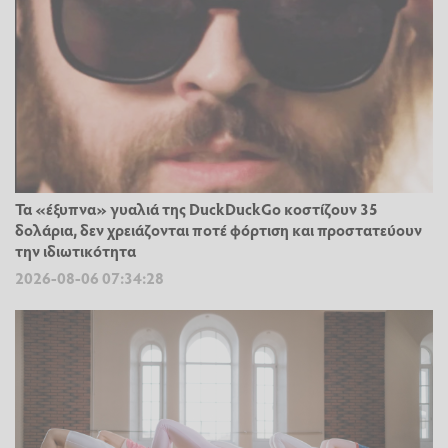
Τα «έξυπνα» γυαλιά της DuckDuckGo κοστίζουν 35
δολάρια, δεν χρειάζονται ποτέ φόρτιση και προστατεύουν
την ιδιωτικότητα
2026-08-06 07:34:28