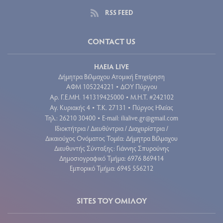
RSS FEED
CONTACT US
ΗΛΕΙΑ LIVE
Δήμητρα Βέλμαχου Ατομική Επιχείρηση
ΑΦΜ 105224221
ΔΟΥ Πύργου
•
Aρ. Γ.Ε.ΜΗ. 141319425000
Μ.Η.Τ. #242102
•
Αγ. Κυριακής 4
Τ.Κ. 27131
Πύργος Ηλείας
•
•
Τηλ.: 26210 30400
E-mail:
ilialive.gr@gmail.com
•
Ιδιοκτήτρια / Διευθύντρια / Διαχειρίστρια /
Δικαιούχος Ονόματος Τομέα: Δήμητρα Βέλμαχου
Διευθυντής Σύνταξης: Γιάννης Σπυρούνης
Δημοσιογραφικό Τμήμα: 6976 869414
Εμπορικό Τμήμα: 6945 556212
SITES ΤΟΥ ΟΜΙΛΟΥ