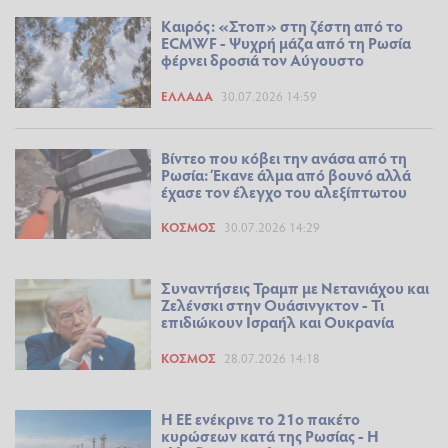
Καιρός: «Στοπ» στη ζέστη από το
ECMWF - Ψυχρή μάζα από τη Ρωσία
φέρνει δροσιά τον Αύγουστο
ΕΛΛΆΔΑ
30.07.2026 14:59
Βίντεο που κόβει την ανάσα από τη
Ρωσία: Έκανε άλμα από βουνό αλλά
έχασε τον έλεγχο του αλεξίπτωτου
ΚΌΣΜΟΣ
30.07.2026 14:29
Συναντήσεις Τραμπ με Νετανιάχου και
Ζελένσκι στην Ουάσινγκτον - Τι
επιδιώκουν Ισραήλ και Ουκρανία
ΚΌΣΜΟΣ
28.07.2026 14:18
Η ΕΕ ενέκρινε το 21ο πακέτο
κυρώσεων κατά της Ρωσίας - Η