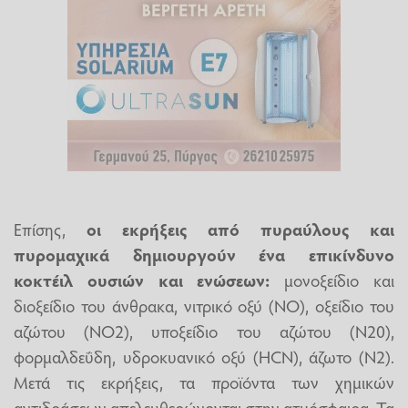
Επίσης,
οι εκρήξεις από πυραύλους και
πυρομαχικά δημιουργούν ένα επικίνδυνο
κοκτέιλ ουσιών και ενώσεων:
μονοξείδιο και
διοξείδιο του άνθρακα, νιτρικό οξύ (NO), οξείδιο του
αζώτου (NO2), υποξείδιο του αζώτου (N20),
φορμαλδεΰδη, υδροκυανικό οξύ (HCN), άζωτο (N2).
Μετά τις εκρήξεις, τα προϊόντα των χημικών
αντιδράσεων απελευθερώνονται στην ατμόσφαιρα. Τα