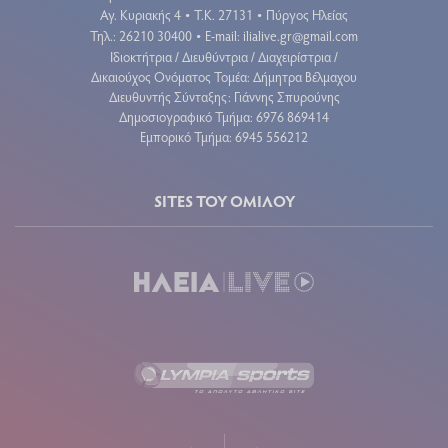
Αγ. Κυριακής 4
Τ.Κ. 27131
Πύργος Ηλείας
•
•
Τηλ.: 26210 30400
E-mail:
ilialive.gr@gmail.com
•
Ιδιοκτήτρια / Διευθύντρια / Διαχειρίστρια /
Δικαιούχος Ονόματος Τομέα: Δήμητρα Βέλμαχου
Διευθυντής Σύνταξης: Γιάννης Σπυρούνης
Δημοσιογραφικό Τμήμα: 6976 869414
Εμπορικό Τμήμα: 6945 556212
SITES ΤΟΥ ΟΜΙΛΟΥ