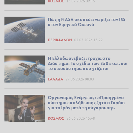
ΚΌΣΜΟΣ
15.07.2026 09:15
Πώς η NASA σκοπεύει να ρίξει τον ISS
στον Ειρηνικό Ωκεανό
ΠΕΡΙΒΆΛΛΟΝ
02.07.2026 15:22
Η Ελλάδα ανεβάζει τροχιά στο
Διάστημα: Το σχέδιο των 350 εκατ. και
το οικοσύστημα που χτίζεται
ΕΛΛΆΔΑ
27.06.2026 08:03
Οργανισμός Ενέργειας: «Προηγμένο
σύστημα επαλήθευσης ζητά ο Γκρόσι
για το Ιράν μετά τη σύγκρουση»
ΚΌΣΜΟΣ
26.06.2026 15:48