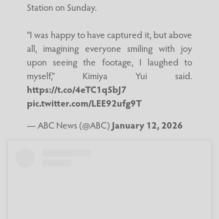
Station on Sunday.
“I was happy to have captured it, but above
all, imagining everyone smiling with joy
upon seeing the footage, I laughed to
myself,” Kimiya Yui said.
https://t.co/4eTC1qSbJ7
pic.twitter.com/LEE92ufg9T
— ABC News (@ABC)
January 12, 2026