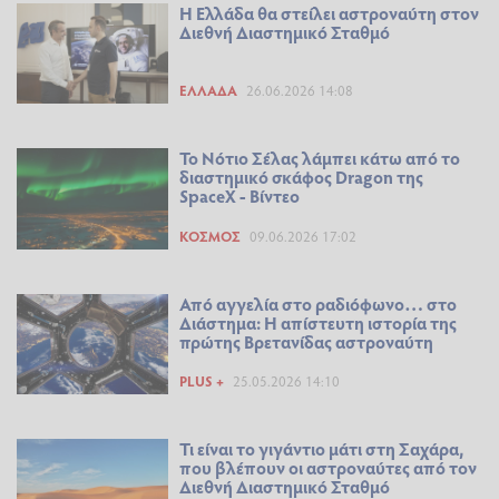
Η Ελλάδα θα στείλει αστροναύτη στον
Διεθνή Διαστημικό Σταθμό
ΕΛΛΆΔΑ
26.06.2026 14:08
Το Νότιο Σέλας λάμπει κάτω από το
διαστημικό σκάφος Dragon της
SpaceX - Βίντεο
ΚΌΣΜΟΣ
09.06.2026 17:02
Από αγγελία στο ραδιόφωνο… στο
Διάστημα: Η απίστευτη ιστορία της
πρώτης Βρετανίδας αστροναύτη
PLUS +
25.05.2026 14:10
Τι είναι το γιγάντιο μάτι στη Σαχάρα,
που βλέπουν οι αστροναύτες από τον
Διεθνή Διαστημικό Σταθμό