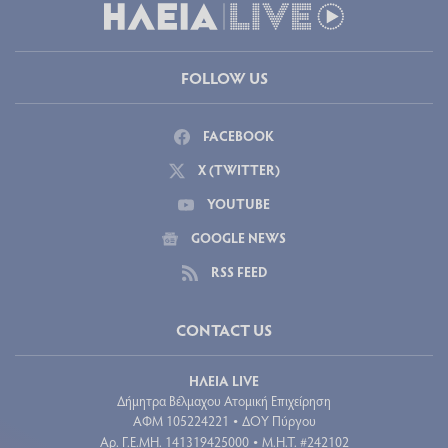
FOLLOW US
FACEBOOK
X (TWITTER)
YOUTUBE
GOOGLE NEWS
RSS FEED
CONTACT US
ΗΛΕΙΑ LIVE
Δήμητρα Βέλμαχου Ατομική Επιχείρηση
ΑΦΜ 105224221
ΔΟΥ Πύργου
•
Aρ. Γ.Ε.ΜΗ. 141319425000
Μ.Η.Τ. #242102
•