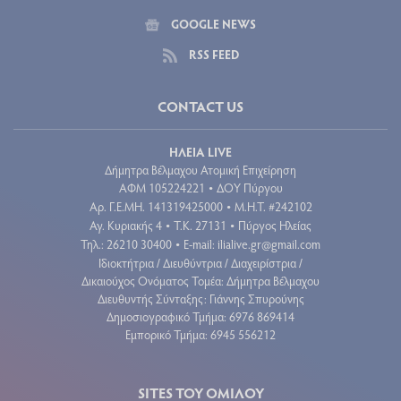
GOOGLE NEWS
RSS FEED
CONTACT US
ΗΛΕΙΑ LIVE
Δήμητρα Βέλμαχου Ατομική Επιχείρηση
ΑΦΜ 105224221
ΔΟΥ Πύργου
•
Aρ. Γ.Ε.ΜΗ. 141319425000
Μ.Η.Τ. #242102
•
Αγ. Κυριακής 4
Τ.Κ. 27131
Πύργος Ηλείας
•
•
Τηλ.: 26210 30400
E-mail:
ilialive.gr@gmail.com
•
Ιδιοκτήτρια / Διευθύντρια / Διαχειρίστρια /
Δικαιούχος Ονόματος Τομέα: Δήμητρα Βέλμαχου
Διευθυντής Σύνταξης: Γιάννης Σπυρούνης
Δημοσιογραφικό Τμήμα: 6976 869414
Εμπορικό Τμήμα: 6945 556212
SITES ΤΟΥ ΟΜΙΛΟΥ