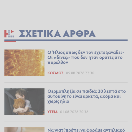
ΣΧΕΤΙΚΆ ΆΡΘΡΑ
Ο Ήλιος όπως δεν τον έχετε ξαναδεί -
Οι «δίνες» που δεν ήταν ορατές στο
παρελθόν
ΚΌΣΜΟΣ
05.08.2026 22:30
Θερμοπληξία σε παιδιά: 20 λεπτά στο
αυτοκίνητο είναι αρκετά, ακόμα και
χωρίς ήλιο
ΥΓΕΊΑ
01.08.2026 20:36
Να γιατί πρέπει να φοράμε αντηλιακό