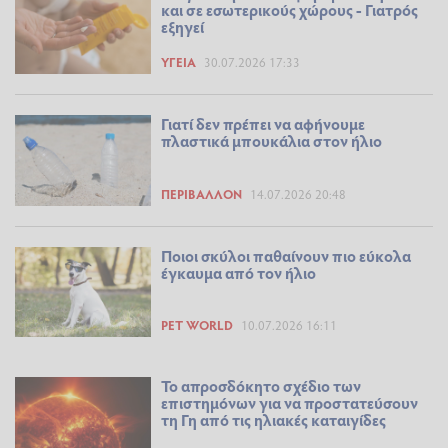
και σε εσωτερικούς χώρους - Γιατρός
εξηγεί
ΥΓΕΊΑ
30.07.2026 17:33
Γιατί δεν πρέπει να αφήνουμε
πλαστικά μπουκάλια στον ήλιο
ΠΕΡΙΒΆΛΛΟΝ
14.07.2026 20:48
Ποιοι σκύλοι παθαίνουν πιο εύκολα
έγκαυμα από τον ήλιο
PET WORLD
10.07.2026 16:11
Το απροσδόκητο σχέδιο των
επιστημόνων για να προστατεύσουν
τη Γη από τις ηλιακές καταιγίδες