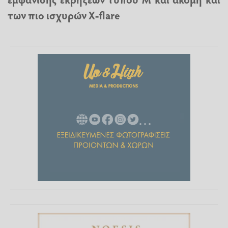
των πιο ισχυρών X-flare