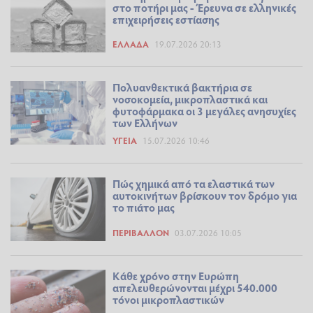
στο ποτήρι μας - Έρευνα σε ελληνικές
επιχειρήσεις εστίασης
ΕΛΛΆΔΑ
19.07.2026 20:13
Πολυανθεκτικά βακτήρια σε
νοσοκομεία, μικροπλαστικά και
φυτοφάρμακα οι 3 μεγάλες ανησυχίες
των Ελλήνων
ΥΓΕΊΑ
15.07.2026 10:46
Πώς χημικά από τα ελαστικά των
αυτοκινήτων βρίσκουν τον δρόμο για
το πιάτο μας
ΠΕΡΙΒΆΛΛΟΝ
03.07.2026 10:05
Kάθε χρόνο στην Ευρώπη
απελευθερώνονται μέχρι 540.000
τόνοι μικροπλαστικών