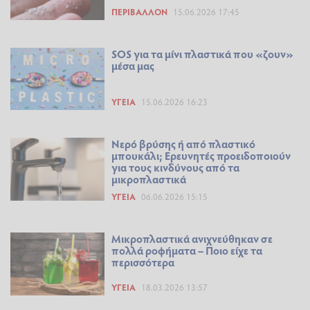
ΠΕΡΙΒΆΛΛΟΝ
15.06.2026 17:45
SOS για τα μίνι πλαστικά που «ζουν»
μέσα μας
ΥΓΕΊΑ
15.06.2026 16:23
Νερό βρύσης ή από πλαστικό
μπουκάλι; Ερευνητές προειδοποιούν
για τους κινδύνους από τα
μικροπλαστικά
ΥΓΕΊΑ
06.06.2026 15:15
Μικροπλαστικά ανιχνεύθηκαν σε
πολλά ροφήματα – Ποιο είχε τα
περισσότερα
ΥΓΕΊΑ
18.03.2026 13:57