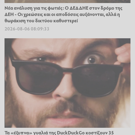
Νέα ανάλυση για τις φωτιές: Ο ΔΕΔΔΗΕ στον δρόμο της
ΔΕΗ - Οι χρεώσεις και οι αποδόσεις αυξάνονται, αλλά η
θωράκιση του δικτύου καθυστερεί
2026-08-06 08:09:33
Τα «έξυπνα» γυαλιά της DuckDuckGo κοστίζουν 35