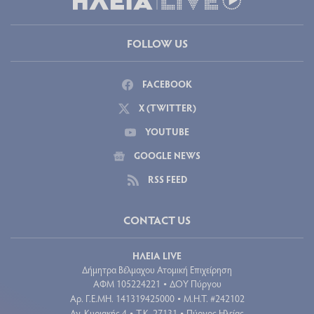
FOLLOW US
FACEBOOK
X (TWITTER)
YOUTUBE
GOOGLE NEWS
RSS FEED
CONTACT US
ΗΛΕΙΑ LIVE
Δήμητρα Βέλμαχου Ατομική Επιχείρηση
ΑΦΜ 105224221
ΔΟΥ Πύργου
•
Aρ. Γ.Ε.ΜΗ. 141319425000
Μ.Η.Τ. #242102
•
Αγ. Κυριακής 4
Τ.Κ. 27131
Πύργος Ηλείας