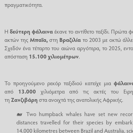
πραγματικότητα.
Η
δεύτερη φάλαινα
έκανε το αντίθετο ταξίδι. Πρώτα
ακτών της
Μπαΐα,
στη
Βραζιλία
το 2003 με οκτώ άλλες
Σχεδόν ένα τέταρτο του αιώνα αργότερα, το 2025, εν
απόσταση
15.100 χιλιομέτρων
.
Το προηγούμενο ρεκόρ ταξιδιού κατείχε μια
φάλαιν
από
13.000
χιλιόμετρα από τις ακτές του Ειρ
τη
Ζανζιβάρη
στα ανοιχτά της ανατολικής Αφρικής.
🐋 Two humpback whales have set new record
distances travelled for their species by embar
14,000 kilometres between Brazil and Australia, sc