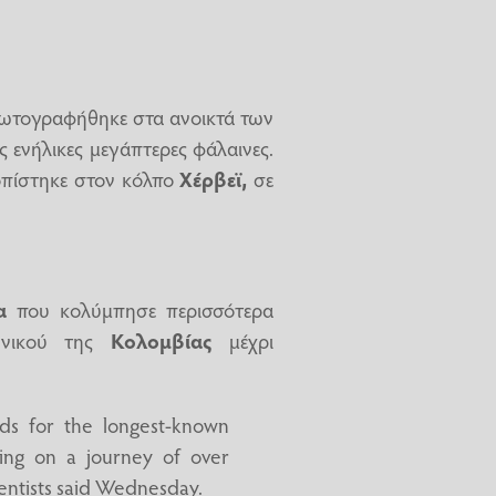
 φωτογραφήθηκε στα ανοικτά των
 ενήλικες μεγάπτερες φάλαινες.
τοπίστηκε στον κόλπο
Χέρβεϊ,
σε
α
που κολύμπησε περισσότερα
ηνικού της
Κολομβίας
μέχρι
s for the longest-known
king on a journey of over
ientists said Wednesday.