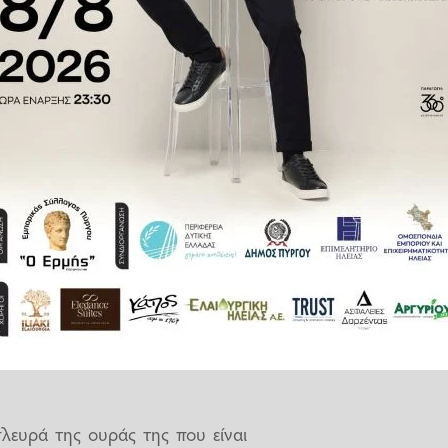
τητά τους να διανύουν μεγάλες
άλαινες που μελετήθηκαν από
 ξεχωριστά οδοιπορικά των δύο
ραφίες τραβήχτηκαν σε βάθος
 ερασιτέχνες φωτογράφους που
χε καταγραφεί ποτέ πριν», δήλωσε
 Ίδρυμα Φαλαινών του Ειρηνικού
λευρά της ουράς της που είναι