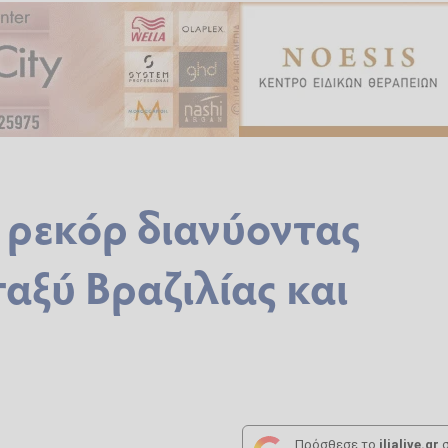
 ρεκόρ διανύοντας
αξύ Βραζιλίας και
Πρόσθεσε το
ilialive.gr
σ