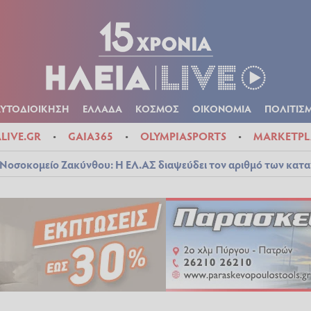
Α
ΠΟΛΙΤΙΚΑ
ΑΥΤΟΔΙΟΙΚΗΣΗ
ΕΛΛΑΔΑ
ΚΟΣΜΟΣ
ΟΙΚΟΝ
ΚΑΙΡΟΣ
ΑΥΤΟΔΙΟΙΚΗΣΗ
ΕΛΛΑΔΑ
ΚΟΣΜΟΣ
ΟΙΚΟΝΟΜΙΑ
ΠΟΛΙΤΙΣ
ALIVE.GR
GAIA365
OLYMPIASPORTS
MARKETPL
Νοσοκομείο Ζακύνθου: Η ΕΛ.ΑΣ διαψεύδει τον αριθμό των κατ