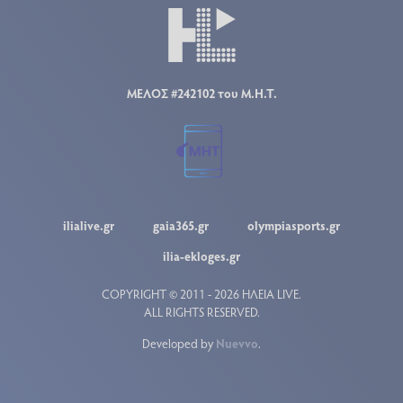
ΜΕΛΟΣ #242102 του Μ.Η.Τ.
ilialive.gr
gaia365.gr
olympiasports.gr
ilia-ekloges.gr
COPYRIGHT © 2011 - 2026 ΗΛΕΙΑ LIVE.
ALL RIGHTS RESERVED.
Developed by
Nuevvo
.