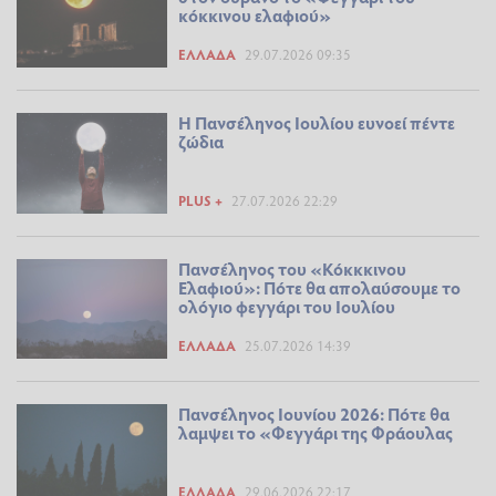
κόκκινου ελαφιού»
ΕΛΛΆΔΑ
29.07.2026 09:35
Η Πανσέληνος Ιουλίου ευνοεί πέντε
ζώδια
PLUS +
27.07.2026 22:29
Πανσέληνος του «Κόκκκινου
Ελαφιού»: Πότε θα απολαύσουμε το
ολόγιο φεγγάρι του Ιουλίου
ΕΛΛΆΔΑ
25.07.2026 14:39
Πανσέληνος Ιουνίου 2026: Πότε θα
λαμψει το «Φεγγάρι της Φράουλας
ΕΛΛΆΔΑ
29.06.2026 22:17