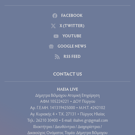
FACEBOOK
X (TWITTER)
YOUTUBE
GOOGLE NEWS
RSS FEED
CONTACT US
ΗΛΕΙΑ LIVE
Δήμητρα Βέλμαχου Ατομική Επιχείρηση
ΑΦΜ 105224221
ΔΟΥ Πύργου
•
Aρ. Γ.Ε.ΜΗ. 141319425000
Μ.Η.Τ. #242102
•
Αγ. Κυριακής 4
Τ.Κ. 27131
Πύργος Ηλείας
•
•
Τηλ.: 26210 30400
E-mail:
ilialive.gr@gmail.com
•
Ιδιοκτήτρια / Διευθύντρια / Διαχειρίστρια /
Δικαιούχος Ονόματος Τομέα: Δήμητρα Βέλμαχου