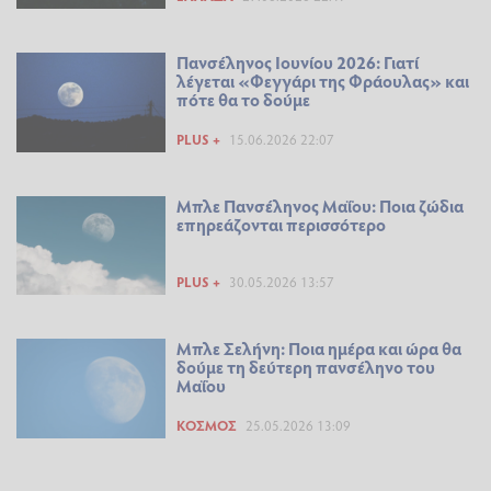
Πανσέληνος Ιουνίου 2026: Γιατί
λέγεται «Φεγγάρι της Φράουλας» και
πότε θα το δούμε
PLUS +
15.06.2026 22:07
Μπλε Πανσέληνος Μαΐου: Ποια ζώδια
επηρεάζονται περισσότερο
PLUS +
30.05.2026 13:57
Μπλε Σελήνη: Ποια ημέρα και ώρα θα
δούμε τη δεύτερη πανσέληνο του
Μαΐου
ΚΌΣΜΟΣ
25.05.2026 13:09