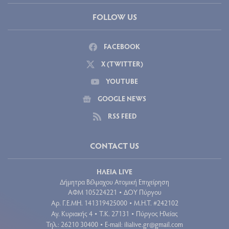
FOLLOW US
FACEBOOK
X (TWITTER)
YOUTUBE
GOOGLE NEWS
RSS FEED
CONTACT US
ΗΛΕΙΑ LIVE
Δήμητρα Βέλμαχου Ατομική Επιχείρηση
ΑΦΜ 105224221
ΔΟΥ Πύργου
•
Aρ. Γ.Ε.ΜΗ. 141319425000
Μ.Η.Τ. #242102
•
Αγ. Κυριακής 4
Τ.Κ. 27131
Πύργος Ηλείας
•
•
Τηλ.: 26210 30400
E-mail:
ilialive.gr@gmail.com
•