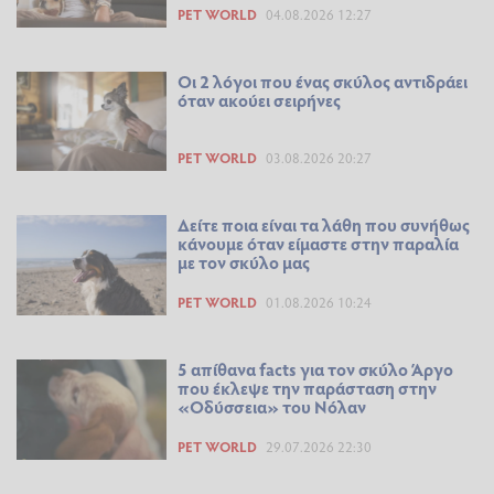
PET WORLD
04.08.2026 12:27
Οι 2 λόγοι που ένας σκύλος αντιδράει
όταν ακούει σειρήνες
PET WORLD
03.08.2026 20:27
Δείτε ποια είναι τα λάθη που συνήθως
κάνουμε όταν είμαστε στην παραλία
με τον σκύλο μας
PET WORLD
01.08.2026 10:24
5 απίθανα facts για τον σκύλο Άργο
που έκλεψε την παράσταση στην
«Οδύσσεια» του Νόλαν
PET WORLD
29.07.2026 22:30