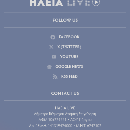
FOLLOW US
FACEBOOK
X (TWITTER)
YOUTUBE
GOOGLE NEWS
RSS FEED
CONTACT US
ΗΛΕΙΑ LIVE
Δήμητρα Βέλμαχου Ατομική Επιχείρηση
ΑΦΜ 105224221
ΔΟΥ Πύργου
•
Aρ. Γ.Ε.ΜΗ. 141319425000
Μ.Η.Τ. #242102
•