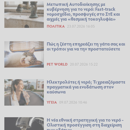
Μετωπική Αυτοδιοίκησης με
κυβέρνηση για το νερό: Fast-track
νομοσχέδιο, προσφυγές στο ΣτΕ και
αιχμές για «θεσμική τοκογλυφία»
ΠΟΛΙΤΙΚΆ
23.07.2026 16:05
Πώς η ζέστη επηρεάζει τη γάτα σας και
οι τρόποι για να την προστατεύσετε
PET WORLD
20.07.2026 15:22
Ηλεκτρολύτες ή νερό; Τι χρειαζόμαστε
πραγματικά για ενυδάτωση στον
καύσωνα
ΥΓΕΊΑ
09.07.2026 10:46
Η νέα εθνική στρατηγική για το νερό -
Ολιστική προσέγγιση στη διαχείριση
των υδάτων