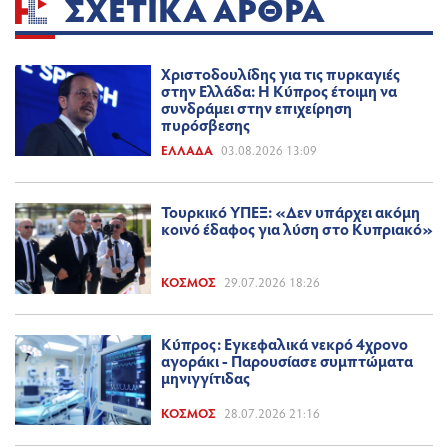
ΣΧΕΤΙΚΆ ΆΡΘΡΑ
Χριστοδουλίδης για τις πυρκαγιές
στην Ελλάδα: Η Κύπρος έτοιμη να
συνδράμει στην επιχείρηση
πυρόσβεσης
ΕΛΛΆΔΑ
03.08.2026 13:09
Τουρκικό ΥΠΕΞ: «Δεν υπάρχει ακόμη
κοινό έδαφος για λύση στο Κυπριακό»
ΚΌΣΜΟΣ
29.07.2026 18:26
Κύπρος: Εγκεφαλικά νεκρό 4χρονο
αγοράκι - Παρουσίασε συμπτώματα
μηνιγγίτιδας
ΚΌΣΜΟΣ
28.07.2026 21:16