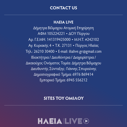
CONTACT US
ΗΛΕΙΑ LIVE
Δήμητρα Βέλμαχου Ατομική Επιχείρηση
ΑΦΜ 105224221
ΔΟΥ Πύργου
•
Aρ. Γ.Ε.ΜΗ. 141319425000
Μ.Η.Τ. #242102
•
Αγ. Κυριακής 4
Τ.Κ. 27131
Πύργος Ηλείας
•
•
Τηλ.: 26210 30400
E-mail:
ilialive.gr@gmail.com
•
Ιδιοκτήτρια / Διευθύντρια / Διαχειρίστρια /
Δικαιούχος Ονόματος Τομέα: Δήμητρα Βέλμαχου
Διευθυντής Σύνταξης: Γιάννης Σπυρούνης
Δημοσιογραφικό Τμήμα: 6976 869414
Εμπορικό Τμήμα: 6945 556212
SITES ΤΟΥ ΟΜΙΛΟΥ