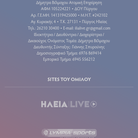
Δήμητρα Βέλμαχου Ατομική Επιχείρηση
ΑΦΜ 105224221
ΔΟΥ Πύργου
•
Aρ. Γ.Ε.ΜΗ. 141319425000
Μ.Η.Τ. #242102
•
Αγ. Κυριακής 4
Τ.Κ. 27131
Πύργος Ηλείας
•
•
Τηλ.: 26210 30400
E-mail:
ilialive.gr@gmail.com
•
Ιδιοκτήτρια / Διευθύντρια / Διαχειρίστρια /
Δικαιούχος Ονόματος Τομέα: Δήμητρα Βέλμαχου
Διευθυντής Σύνταξης: Γιάννης Σπυρούνης
Δημοσιογραφικό Τμήμα: 6976 869414
Εμπορικό Τμήμα: 6945 556212
SITES ΤΟΥ ΟΜΙΛΟΥ