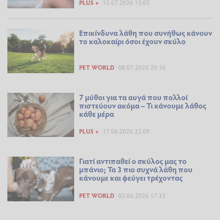
PLUS +
13.07.2026 15:05
Επικίνδυνα λάθη που συνήθως κάνουν
το καλοκαίρι όσοι έχουν σκύλο
PET WORLD
08.07.2026 20:16
7 μύθοι για τα αυγά που πολλοί
πιστεύουν ακόμα – Τι κάνουμε λάθος
κάθε μέρα
PLUS +
17.06.2026 22:09
Γιατί αντιπαθεί ο σκύλος μας το
μπάνιο; Τα 3 πιο συχνά λάθη που
κάνουμε και φεύγει τρέχοντας
PET WORLD
02.06.2026 17:33