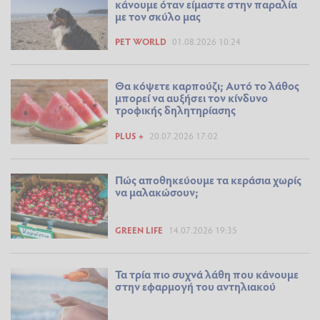
κάνουμε όταν είμαστε στην παραλία
με τον σκύλο μας
PET WORLD
01.08.2026 10:24
Θα κόψετε καρπούζι; Αυτό το λάθος
μπορεί να αυξήσει τον κίνδυνο
τροφικής δηλητηρίασης
PLUS +
20.07.2026 17:02
Πώς αποθηκεύουμε τα κεράσια χωρίς
να μαλακώσουν;
GREEN LIFE
14.07.2026 19:35
Τα τρία πιο συχνά λάθη που κάνουμε
στην εφαρμογή του αντηλιακού