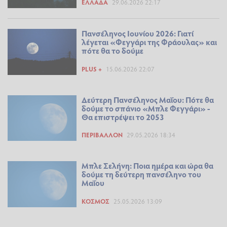
ΕΛΛΆΔΑ
29.06.2026 22:17
Πανσέληνος Ιουνίου 2026: Γιατί
λέγεται «Φεγγάρι της Φράουλας» και
πότε θα το δούμε
PLUS +
15.06.2026 22:07
Δεύτερη Πανσέληνος Μαΐου: Πότε θα
δούμε το σπάνιο «Μπλε Φεγγάρι» -
Θα επιστρέψει το 2053
ΠΕΡΙΒΆΛΛΟΝ
29.05.2026 18:34
Μπλε Σελήνη: Ποια ημέρα και ώρα θα
δούμε τη δεύτερη πανσέληνο του
Μαΐου
ΚΌΣΜΟΣ
25.05.2026 13:09