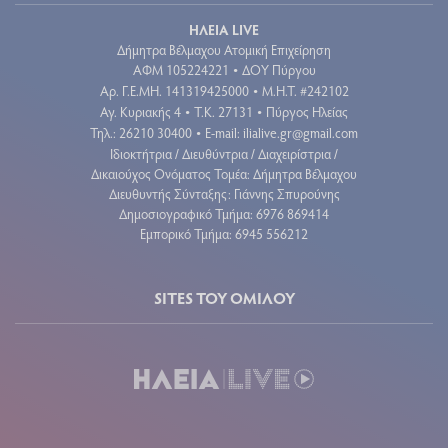
ΗΛΕΙΑ LIVE
Δήμητρα Βέλμαχου Ατομική Επιχείρηση
ΑΦΜ 105224221
ΔΟΥ Πύργου
•
Aρ. Γ.Ε.ΜΗ. 141319425000
Μ.Η.Τ. #242102
•
Αγ. Κυριακής 4
Τ.Κ. 27131
Πύργος Ηλείας
•
•
Τηλ.: 26210 30400
E-mail:
ilialive.gr@gmail.com
•
Ιδιοκτήτρια / Διευθύντρια / Διαχειρίστρια /
Δικαιούχος Ονόματος Τομέα: Δήμητρα Βέλμαχου
Διευθυντής Σύνταξης: Γιάννης Σπυρούνης
Δημοσιογραφικό Τμήμα: 6976 869414
Εμπορικό Τμήμα: 6945 556212
SITES ΤΟΥ ΟΜΙΛΟΥ