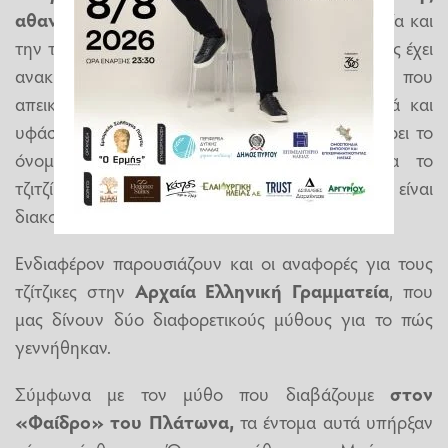
αθανασίας,
με ισχυρή παρουσία στη λογοτεχνία και
την τέχνη. Στη Γαλλία, η περιοχή της Προβηγκίας έχει
ανακηρύξει το τζιτζίκι ως μασκότ της, που
απεικονίζεται περήφανα
ως γούρι
σε κεραμικά και
υφάσματα. Στη Νέα Ζηλανδία, μια πόλη έχει πάρει το
όνομά της από τη λέξη των Μαορί για το
τζιτζίκι
(«Kihikihi»)
και η κεντρική της πλατεία είναι
διακοσμημένη με ένα άγαλμα του εντόμου.
Ενδιαφέρον παρουσιάζουν και οι αναφορές για τους
τζίτζικες στην
Αρχαία Ελληνική Γραμματεία
, που
μας δίνουν δύο διαφορετικούς μύθους για το πώς
γεννήθηκαν.
Σύμφωνα με τον μύθο που διαβάζουμε
στον
«Φαίδρο» του Πλάτωνα,
τα έντομα αυτά υπήρξαν