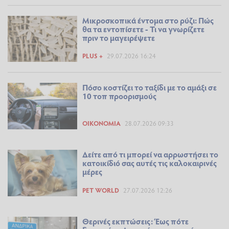
Μικροσκοπικά έντομα στο ρύζι: Πώς
θα τα εντοπίσετε - Τι να γνωρίζετε
πριν το μαγειρέψετε
PLUS +
29.07.2026 16:24
Πόσο κοστίζει το ταξίδι με το αμάξι σε
10 τοπ προορισμούς
ΟΙΚΟΝΟΜΊΑ
28.07.2026 09:33
Δείτε από τι μπορεί να αρρωστήσει το
κατοικίδιό σας αυτές τις καλοκαιρινές
μέρες
PET WORLD
27.07.2026 12:26
Θερινές εκπτώσεις: Έως πότε