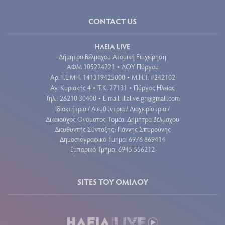
CONTACT US
ΗΛΕΙΑ LIVE
Δήμητρα Βέλμαχου Ατομική Επιχείρηση
ΑΦΜ 105224221
ΔΟΥ Πύργου
•
Aρ. Γ.Ε.ΜΗ. 141319425000
Μ.Η.Τ. #242102
•
Αγ. Κυριακής 4
Τ.Κ. 27131
Πύργος Ηλείας
•
•
Τηλ.: 26210 30400
E-mail:
ilialive.gr@gmail.com
•
Ιδιοκτήτρια / Διευθύντρια / Διαχειρίστρια /
Δικαιούχος Ονόματος Τομέα: Δήμητρα Βέλμαχου
Διευθυντής Σύνταξης: Γιάννης Σπυρούνης
Δημοσιογραφικό Τμήμα: 6976 869414
Εμπορικό Τμήμα: 6945 556212
SITES ΤΟΥ ΟΜΙΛΟΥ