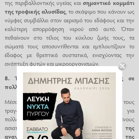
της περιβαλλοντικής υγείας και
σημαντικό κομμάτι
της τροφικής αλυσίδας
, το σκάψιμο που κάνουν ως
νύμφες συμβάλλει στον αερισμό του εδάφους και την
καλύτερη απορρόφηση νερού από αυτό. Όταν
πεθαίνουν στο τέλος του κύκλου ζωής τους, τα
σώματά τους αποσυντίθενται και εμπλουτίζουν το
έδαφος με θρεπτικά συστατικά, ενισχύοντας την
ανάπτυξη φυτών και μικροοργανισμών.
8. Έχουν αφήσει τη «σφραγίδα» τους σε
πολλούς πολιτισμούς
Μέσα στους αιώνες, τα τζιτζίκια και το μοναδικό τους
τραγούδι έχουν αποτελέσει πηγή έμπνευσης για
πολλούς λαούς ανά την υφήλιο. Σε ορισμένους
ασιατικούς πολιτισμούς, αποτελούν
σύμβολο της
αναγέννησης, της μεταμόρφωσης και της