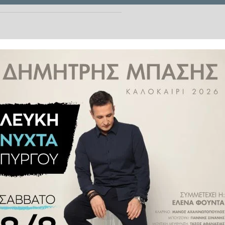
σοτάκης παρουσίασε τις βασικές
 πολιτικής και της ελληνικής
 μια ισχυρή και εξωστρεφής χώρα
ηκε σήμερα, για πρώτη φορά,
ρεσβειών και των Μονίμων
ησε μαζί τους και άκουσε την
ωνία με τους επικεφαλής των
 την παρουσίαση των βασικών
ς για το 2022, έχει στόχο τον
 των διπλωματικών αρχών
για