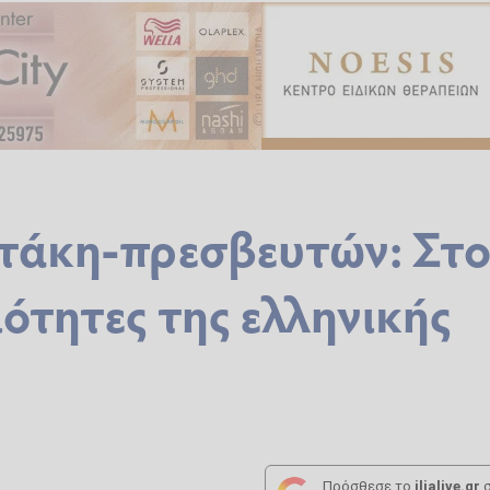
τάκη-πρεσβευτών: Στ
ιότητες της ελληνικής
Πρόσθεσε το
ilialive.gr
σ