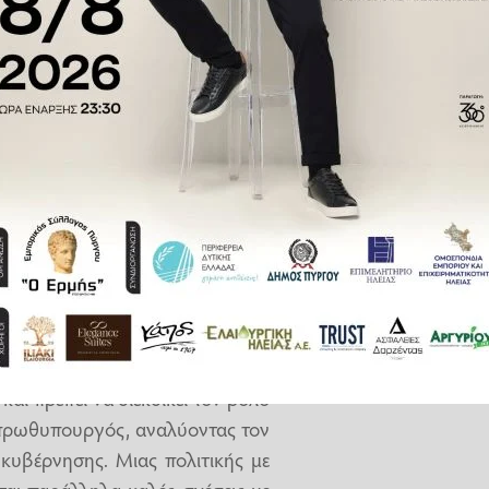
έσεων. Πρόθεση του Κυριάκου
 να καθιερωθεί σε ετήσια βάση.
σοτάκης παρουσίασε τις
βασικές
ής πολιτικής
και της ελληνικής
 μια ισχυρή και εξωστρεφής χώρα
γο και άποψη σε κάθε πολυμερές
μο και να βρίσκεται μπροστά από
ιστικό παράδειγμα αυτή για το
ι για την υποχρεωτικότητα των
παρέλθει ανεπιστρεπτί. Η Ελλάδα
και πρέπει να διεκδικεί τον ρόλο
 πρωθυπουργός, αναλύοντας τον
 κυβέρνησης. Μιας πολιτικής με
αι παράλληλα καλές σχέσεις με