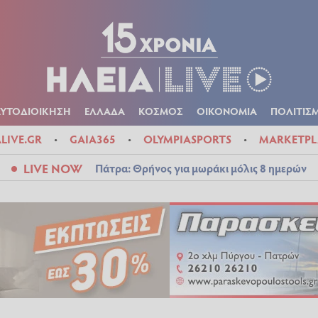
Α
ΠΟΛΙΤΙΚΑ
ΑΥΤΟΔΙΟΙΚΗΣΗ
ΕΛΛΑΔΑ
ΚΟΣΜΟΣ
ΟΙΚΟΝ
ΚΑΙΡΟΣ
ΑΥΤΟΔΙΟΙΚΗΣΗ
ΕΛΛΑΔΑ
ΚΟΣΜΟΣ
ΟΙΚΟΝΟΜΙΑ
ΠΟΛΙΤΙΣ
ALIVE.GR
GAIA365
OLYMPIASPORTS
MARKETPL
LIVE NOW
Πάτρα: Θρήνος για μωράκι μόλις 8 ημερών