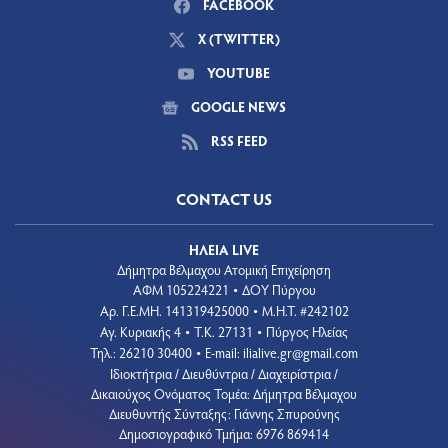
FACEBOOK
X (TWITTER)
YOUTUBE
GOOGLE NEWS
RSS FEED
CONTACT US
ΗΛΕΙΑ LIVE
Δήμητρα Βέλμαχου Ατομική Επιχείρηση
ΑΦΜ 105224221
ΔΟΥ Πύργου
•
Aρ. Γ.Ε.ΜΗ. 141319425000
Μ.Η.Τ. #242102
•
Αγ. Κυριακής 4
Τ.Κ. 27131
Πύργος Ηλείας
•
•
Τηλ.: 26210 30400
E-mail:
ilialive.gr@gmail.com
•
Ιδιοκτήτρια / Διευθύντρια / Διαχειρίστρια /
Δικαιούχος Ονόματος Τομέα: Δήμητρα Βέλμαχου
Διευθυντής Σύνταξης: Γιάννης Σπυρούνης
Δημοσιογραφικό Τμήμα: 6976 869414