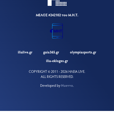
ΜΕΛΟΣ #242102 του Μ.Η.Τ.
ilialive.gr
gaia365.gr
olympiasports.gr
ilia-ekloges.gr
COPYRIGHT © 2011 - 2026 ΗΛΕΙΑ LIVE.
ALL RIGHTS RESERVED.
Developed by
Nuevvo
.