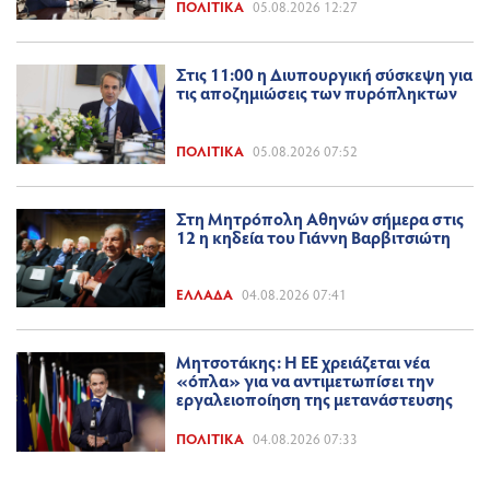
ΠΟΛΙΤΙΚΆ
05.08.2026 12:27
Στις 11:00 η Διυπουργική σύσκεψη για
τις αποζημιώσεις των πυρόπληκτων
ΠΟΛΙΤΙΚΆ
05.08.2026 07:52
Στη Μητρόπολη Αθηνών σήμερα στις
12 η κηδεία του Γιάννη Βαρβιτσιώτη
ΕΛΛΆΔΑ
04.08.2026 07:41
Μητσοτάκης: Η ΕΕ χρειάζεται νέα
«όπλα» για να αντιμετωπίσει την
εργαλειοποίηση της μετανάστευσης
ΠΟΛΙΤΙΚΆ
04.08.2026 07:33