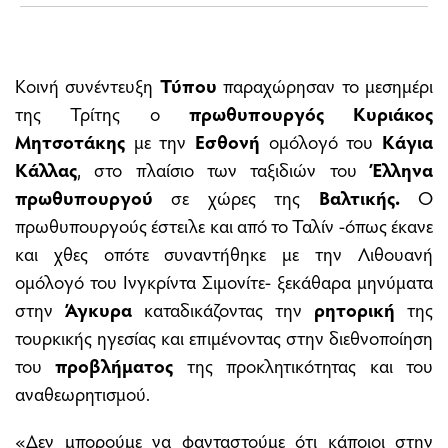
Κοινή συνέντευξη
Τύπου
παραχώρησαν το μεσημέρι
της Τρίτης ο
πρωθυπουργός
Κυριάκος
Μητσοτάκης
με την
Εσθονή
ομόλογό του
Κάγια
Κάλλας
, στο πλαίσιο των ταξιδιών του
Έλληνα
πρωθυπουργού
σε χώρες της
Βαλτικής.
Ο
πρωθυπουργούς έστειλε και από το Ταλίν -όπως έκανε
και χθες οπότε συναντήθηκε με την Λιθουανή
ομόλογό του Ινγκρίντα Σιμονίτε- ξεκάθαρα μηνύματα
στην
Άγκυρα
καταδικάζοντας την
ρητορική
της
τουρκικής ηγεσίας και επιμένοντας στην διεθνοποίηση
του
προβλήματος
της προκλητικότητας και του
αναθεωρητισμού.
«Δεν μπορούμε να φανταστούμε ότι κάποιοι στην