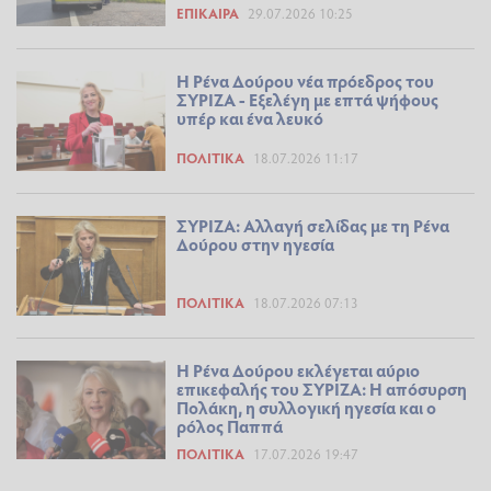
ΕΠΊΚΑΙΡΑ
29.07.2026 10:25
Η Ρένα Δούρου νέα πρόεδρος του
ΣΥΡΙΖΑ - Εξελέγη με επτά ψήφους
υπέρ και ένα λευκό
ΠΟΛΙΤΙΚΆ
18.07.2026 11:17
ΣΥΡΙΖΑ: Αλλαγή σελίδας με τη Ρένα
Δούρου στην ηγεσία
ΠΟΛΙΤΙΚΆ
18.07.2026 07:13
Η Ρένα Δούρου εκλέγεται αύριο
επικεφαλής του ΣΥΡΙΖΑ: Η απόσυρση
Πολάκη, η συλλογική ηγεσία και ο
ρόλος Παππά
ΠΟΛΙΤΙΚΆ
17.07.2026 19:47