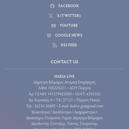
FACEBOOK
X (TWITTER)
YOUTUBE
GOOGLE NEWS
RSS FEED
CONTACT US
ΗΛΕΙΑ LIVE
Δήμητρα Βέλμαχου Ατομική Επιχείρηση
ΑΦΜ 105224221
ΔΟΥ Πύργου
•
Aρ. Γ.Ε.ΜΗ. 141319425000
Μ.Η.Τ. #242102
•
Αγ. Κυριακής 4
Τ.Κ. 27131
Πύργος Ηλείας
•
•
Τηλ.: 26210 30400
E-mail:
ilialive.gr@gmail.com
•
Ιδιοκτήτρια / Διευθύντρια / Διαχειρίστρια /
Δικαιούχος Ονόματος Τομέα: Δήμητρα Βέλμαχου
Διευθυντής Σύνταξης: Γιάννης Σπυρούνης