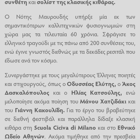
συνθέτη
και
σολίστ της κλασικής κιθάρας.
Ο Νότης Μαυρουδής υπήρξε μία εκ των
σημαντικότερων καλλιτεχνικών φυσιογνωμιών στη
χώρα μας τα τελευταία 60 χρόνια. Σφράγισε το
ελληνικό τραγούδι με τις πάνω από 200 συνθέσεις του,
ενώ έγινε γνωστός διεθνώς με τα δεκάδες ρεσιτάλ που
έδωσε ανά τον κόσμο.
Συνεργάστηκε με τους μεγαλύτερους Έλληνες ποιητές
και στιχουργούς, όπως ο
Οδυσσέας Ελύτης,
ο
Άκος
Δασκαλόπουλος
και ο
Ηλίας Κατσούλης,
ενώ
μελοποίησε ακόμα ποίηση του
Μάνου Χατζιδάκι
και
του
Γιάννη Κακουλίδη.
Για το έργο του βραβεύτηκε
σε διεθνή φεστιβάλ και παράλληλα δίδαξε κλασική
κιθάρα στη
Scuola Ciciva di Milano
και στο
Εθνικό
Ωδείο Αθηνών
. Ακόμα τιμήθηκε από την πρεσβεία