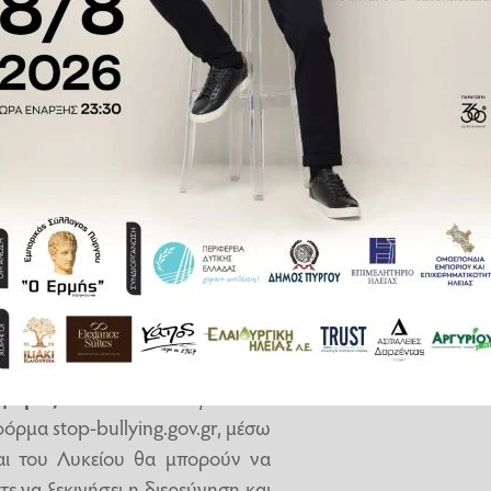
ε τιμωρίες.
σοτάκης
αναφέρθηκε στο θέμα
ό το χαλί, υπάρχει. Απασχολεί
 τους θεσμούς, απασχολεί την
 γονέων. Η επιτυχία όλης αυτής
ατικότητά
μας στη
διαχείριση
α γίνει η καταγγελία, μετά θα
 τρόπο να αντιμετωπίσουμε το
ισμού
Κυριάκος Πιερρακάκης
ι σε ισχύ ο νέος Κανονισμός
ιφοράς
και συνεπειών για κάθε
όρμα stop-bullying.gov.gr, μέσω
και του Λυκείου θα μπορούν να
 να ξεκινήσει η διερεύνηση και