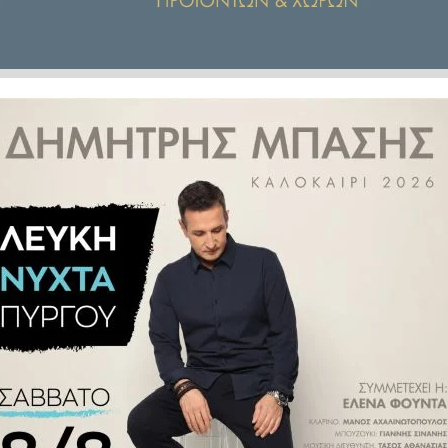
της
σχολικής βίας
το οποίο έχει
η προκρίνει την αυστηροποίηση
βλήματος».
κόμματα της Βουλής τα οποία
κοίνωσε η κυβέρνηση
για την
ύ. Ανάλογη είναι και η
θέση
των
μοιάζουν να έχουν περισσότερο
ότι
το αποτέλεσμα δεν θα
λείο πρέπει να έχει παιδαγωγικό
 καθώς μέσα στα ελληνικά σπίτια