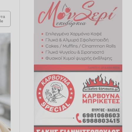
τα
le