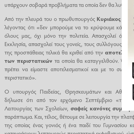
υπάρχουν σοβαρά προβλήματα τα οποία δεν θα λυθούν μ
Από την πλευρά του ο πρωθυπουργός
Κυριάκος Μητ
λέγοντας ότι «δεν μπορούμε να το κρύψουμε κάτω απ
όλους μας, όχι μόνο την πολιτεία. Απασχολεί όλους
Εκκλησία, απασχολεί τους γονείς, τους συλλόγους των
της προσπάθειας τελικά θα κριθεί από την
αποτελεσμ
των περιστατικών
τα οποία θα καταγγελθούν. Όταν θ
πρέπει να είμαστε αποτελεσματικοί και με το σωστό
περιστατικό».
Ο υπουργός Παιδείας, Θρησκευμάτων και Αθλητ
δήλωσε ότι από τον ερχόμενο Σεπτέμβριο «τίθετα
Λειτουργίας των Σχολείων,
σαφείς κανόνες συμπερ
παράπτωμα. Και, τέλος, θέτουμε σε λειτουργία την πλατφ
της οποίας ένας γονιός ή ένα παιδί του Γυμνασίου 
καταγράψουν λεπτομερώς περιστατικά εκφοβισμού, ώστε