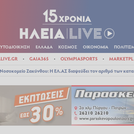
Α
ΠΟΛΙΤΙΚΑ
ΑΥΤΟΔΙΟΙΚΗΣΗ
ΕΛΛΑΔΑ
ΚΟΣΜΟΣ
ΟΙΚΟΝ
ΚΑΙΡΟΣ
ΑΥΤΟΔΙΟΙΚΗΣΗ
ΕΛΛΑΔΑ
ΚΟΣΜΟΣ
ΟΙΚΟΝΟΜΙΑ
ΠΟΛΙΤΙΣ
ALIVE.GR
GAIA365
OLYMPIASPORTS
MARKETPL
Νοσοκομείο Ζακύνθου: Η ΕΛ.ΑΣ διαψεύδει τον αριθμό των κατ