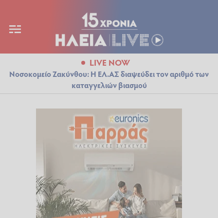
LIVE NOW
Νοσοκομείο Ζακύνθου: Η ΕΛ.ΑΣ διαψεύδει τον αριθμό των
καταγγελιών βιασμού