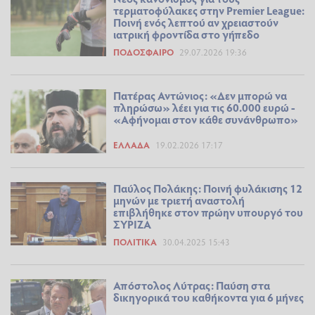
τερματοφύλακες στην Premier League:
Ποινή ενός λεπτού αν χρειαστούν
ιατρική φροντίδα στο γήπεδο
ΠΟΔΌΣΦΑΙΡΟ
29.07.2026 19:36
Πατέρας Αντώνιος: «Δεν μπορώ να
πληρώσω» λέει για τις 60.000 ευρώ -
«Αφήνομαι στον κάθε συνάνθρωπο»
ΕΛΛΆΔΑ
19.02.2026 17:17
Παύλος Πολάκης: Ποινή φυλάκισης 12
μηνών με τριετή αναστολή
επιβλήθηκε στον πρώην υπουργό του
ΣΥΡΙΖΑ
ΠΟΛΙΤΙΚΆ
30.04.2025 15:43
Απόστολος Λύτρας: Παύση στα
δικηγορικά του καθήκοντα για 6 μήνες