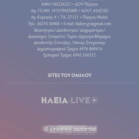
ΑΦΜ 105224221
ΔΟΥ Πύργου
•
Aρ. Γ.Ε.ΜΗ. 141319425000
Μ.Η.Τ. #242102
•
Αγ. Κυριακής 4
Τ.Κ. 27131
Πύργος Ηλείας
•
•
Τηλ.: 26210 30400
E-mail:
ilialive.gr@gmail.com
•
Ιδιοκτήτρια / Διευθύντρια / Διαχειρίστρια /
Δικαιούχος Ονόματος Τομέα: Δήμητρα Βέλμαχου
Διευθυντής Σύνταξης: Γιάννης Σπυρούνης
Δημοσιογραφικό Τμήμα: 6976 869414
Εμπορικό Τμήμα: 6945 556212
SITES ΤΟΥ ΟΜΙΛΟΥ