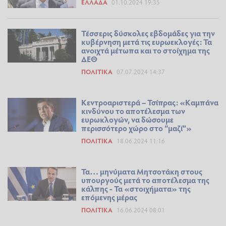
ΕΛΛΆΔΑ
01.10.2024 19:35
Τέσσερις δύσκολες εβδομάδες για την
κυβέρνηση μετά τις ευρωεκλογές: Τα
ανοιχτά μέτωπα και το στοίχημα της
ΔΕΘ
ΠΟΛΙΤΙΚΆ
07.07.2024 14:37
Κεντροαριστερά – Τσίπρας: «Καμπάνα
κινδύνου το αποτέλεσμα των
ευρωκλογών, να δώσουμε
περισσότερο χώρο στο “μαζί”»
ΠΟΛΙΤΙΚΆ
18.06.2024 11:16
Τα… μηνύματα Μητσοτάκη στους
υπουργούς μετά το αποτέλεσμα της
κάλπης - Τα «στοιχήματα» της
επόμενης μέρας
ΠΟΛΙΤΙΚΆ
16.06.2024 08:01