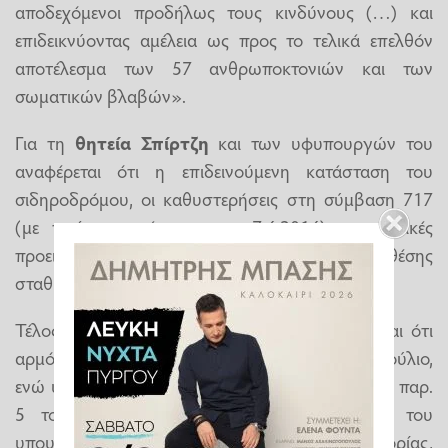
αποδεχόμενοι προδήλως τους κινδύνους (…) και
επιδεικνύοντας αμέλεια ως προς το τελικά επελθόν
αποτέλεσμα των 57 ανθρωποκτονιών και των
σωματικών βλαβών».
Για τη
θητεία Σπίρτζη
και των υφυπουργών του
αναφέρεται ότι η επιδεινούμενη κατάσταση του
σιδηροδρόμου, οι καθυστερήσεις στη σύμβαση 717
(με πρώτη παράταση στις 7.6.2016), οι σχετικές
προειδοποιήσεις και η κατάργηση της δεύτερης θέσης
σταθμάρχη ανάγονται σε εκείνη την περίοδο.
Τέλος, για την αποσβεστική προθεσμία τονίζεται ότι
αρμόδιοι είναι η Βουλή και το Δικαστικό Συμβούλιο,
ενώ υπενθυμίζεται η δυνατότητα του άρθρου 86 παρ.
5 του Συντάγματος για αίτημα του ίδιου του
υπουργού να ζητήσει τον έλεγχο της κατηγορίας,