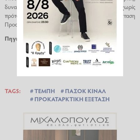
δυνατότητα που δεν μπορεί να ενεργοποιηθεί χωρίς
πρόταση 30 τουλάχιστον βουλευτών για τη σύσταση
Προανακριτικής Επιτροπής.
Πηγή:
Ethnos.gr
TAGS:
ΤΕΜΠΗ
ΠΑΣΟΚ ΚΙΝΑΛ
ΠΡΟΚΑΤΑΡΚΤΙΚΗ ΕΞΕΤΑΣΗ