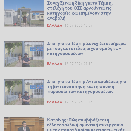
Συνεχίζεται η δίκη για τα Τέμπη,
στελέχη του ΟΣΕ αρνούνται τις
κατηγορίες και επιμένουν στην
αναβολή
ΕΛΛΆΔΑ
15.07.2026 12:07
Δίκη για τα Τέμπη: Συνεχίζεται σήμερα
με τους αυτοτελείς ισχυρισμούς των
κατηγορουμένων
ΕΛΛΆΔΑ
13.07.2026 09:15
Δίκη για τα Τέμπη: Αντιπαραθέσεις για
τη βιντεοσκόπηση και τη φυσική
παρουσία των κατηγορουμένων
ΕΛΛΆΔΑ
17.06.2026 10:45
Κατρίνης: Πώς συμβιβάζεται η
ελληνογαλλική αμυντική συνεργασία
με την παροχή κρίσιμης στρατιωτικής