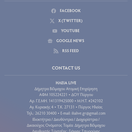
FACEBOOK
X (TWITTER)
YOUTUBE
GOOGLE NEWS
RSS FEED
CONTACT US
ΗΛΕΙΑ LIVE
Δήμητρα Βέλμαχου Ατομική Επιχείρηση
ΑΦΜ 105224221
ΔΟΥ Πύργου
•
Aρ. Γ.Ε.ΜΗ. 141319425000
Μ.Η.Τ. #242102
•
Αγ. Κυριακής 4
Τ.Κ. 27131
Πύργος Ηλείας
•
•
Τηλ.: 26210 30400
E-mail:
ilialive.gr@gmail.com
•
Ιδιοκτήτρια / Διευθύντρια / Διαχειρίστρια /
Δικαιούχος Ονόματος Τομέα: Δήμητρα Βέλμαχου
Διευθυντής Σύνταξης: Γιάννης Σπυρούνης