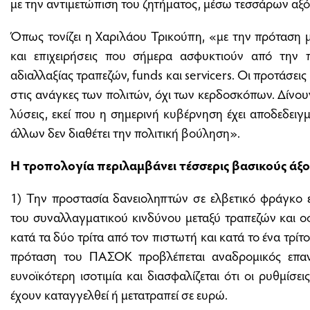
με την αντιμετώπιση του ζητήματος, μέσω τεσσάρων αξ
Όπως τονίζει η Χαριλάου Τρικούπη, «με την πρόταση μ
και επιχειρήσεις που σήμερα ασφυκτιούν από την π
αδιαλλαξίας τραπεζών, funds και servicers. Οι προτάσει
στις ανάγκες των πολιτών, όχι των κερδοσκόπων. Δίνουν
λύσεις, εκεί που η σημερινή κυβέρνηση έχει αποδεδει
άλλων δεν διαθέτει την πολιτική βούληση».
Η τροπολογία περιλαμβάνει τέσσερις βασικούς άξο
1) Την προστασία δανειοληπτών σε ελβετικό φράγκο ε
του συναλλαγματικού κινδύνου μεταξύ τραπεζών και ο
κατά τα δύο τρίτα από τον πιστωτή και κατά το ένα τρίτ
πρόταση του ΠΑΣΟΚ προβλέπεται αναδρομικός επα
ευνοϊκότερη ισοτιμία και διασφαλίζεται ότι οι ρυθμίσ
έχουν καταγγελθεί ή μετατραπεί σε ευρώ.