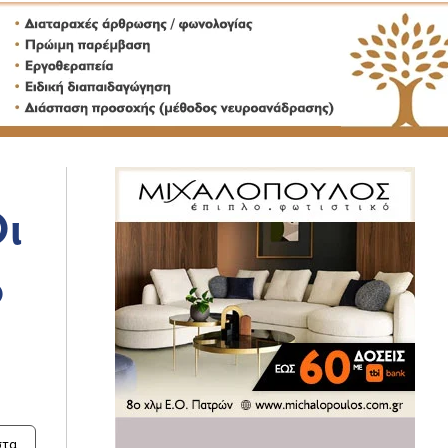
Οι
ό
τα