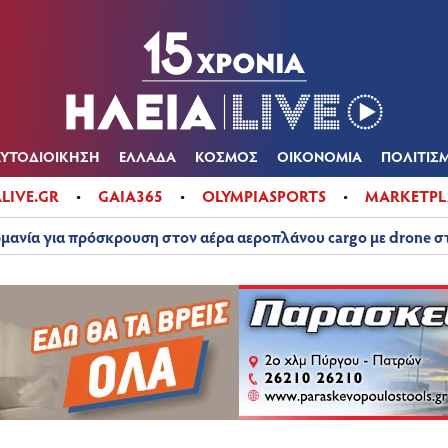
Α
ΠΟΛΙΤΙΚΑ
ΑΥΤΟΔΙΟΙΚΗΣΗ
ΕΛΛΑΔΑ
ΚΟΣΜΟΣ
ΟΙΚΟΝ
ΚΑΙΡΟΣ
ΑΥΤΟΔΙΟΙΚΗΣΗ
ΕΛΛΑΔΑ
ΚΟΣΜΟΣ
ΟΙΚΟΝΟΜΙΑ
ΠΟΛΙΤΙΣ
ALIVE.GR
GAIA365
OLYMPIASPORTS
MARKETPL
μανία για πρόσκρουση στον αέρα αεροπλάνου cargo με drone 