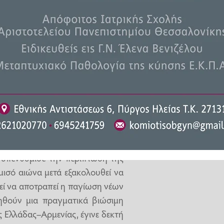
ής του ΠΑΣΟΚ Μιχάλης Κατρίνης,
πλαίσιο της Κοινοβουλευτικής
 στο Ερεβάν της Αρμενίας και
S στη Μαδρίτη και τη Μελίγια
ηνευτική συμφωνία Αρμενίας–
α δεν μπορεί να αποδώσει χωρίς
ακεραιότητας». Υπογράμμισε την
μφωνία με αξιόπιστες εγγυήσεις
ι υπενθύμισε την περίπτωση της
μισό αιώνα μετά εξακολουθεί να
ρεί να αποτραπεί η παγίωση νέων
ηθούν μια πραγματικά βιώσιμη
ς Ελλάδας–Αρμενίας, έγινε δεκτή