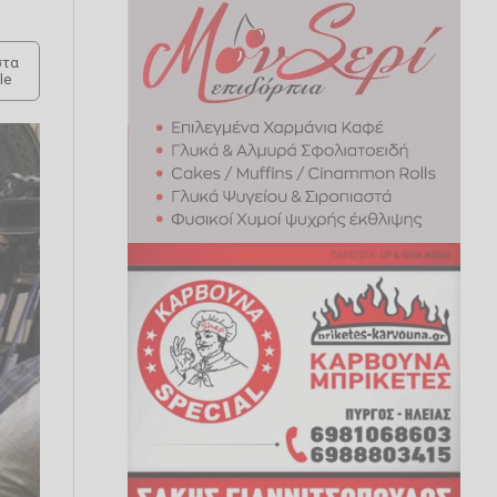
τα
le