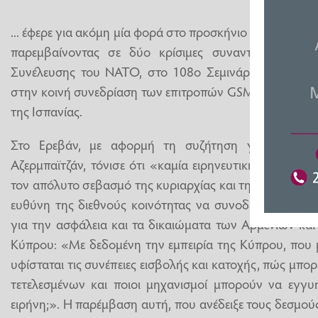
... έφερε για ακόμη μία φορά στο προσκήνιο ο βουλευτ
παρεμβαίνοντας σε δύο κρίσιμες συναντήσεις στο 
Συνέλευσης του ΝΑΤΟ, στο 108ο Σεμινάριο Rose-Roth
στην κοινή συνεδρίαση των επιτροπών GSM–CDS–CDSRC
της Ισπανίας.
Στο Ερεβάν, με αφορμή τη συζήτηση για την ειρ
Αζερμπαϊτζάν, τόνισε ότι «καμία ειρηνευτική συμφωνί
τον απόλυτο σεβασμό της κυριαρχίας και της εδαφικής 
ευθύνη της διεθνούς κοινότητας να συνοδεύσει τη συ
για την ασφάλεια και τα δικαιώματα των Αρμενίων κα
Κύπρου: «Με δεδομένη την εμπειρία της Κύπρου, που 
υφίσταται τις συνέπειες εισβολής και κατοχής, πώς μπο
τετελεσμένων και ποιοι μηχανισμοί μπορούν να εγγυ
ειρήνη;». Η παρέμβαση αυτή, που ανέδειξε τους δεσμού