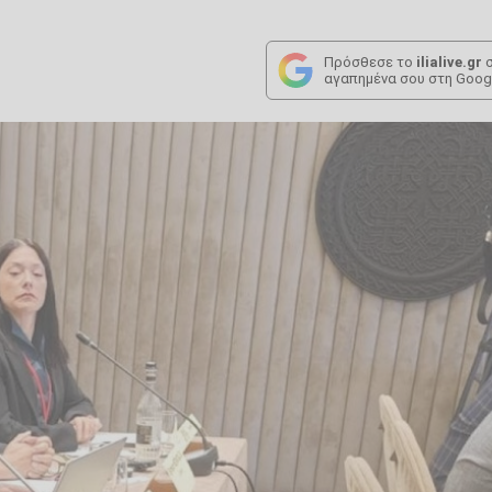
Πρόσθεσε το
ilialive.gr
σ
αγαπημένα σου στη Goog