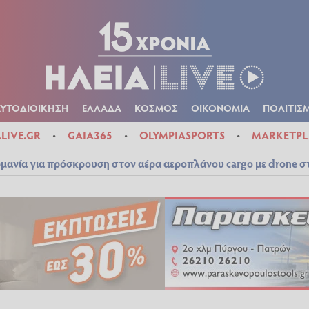
Α
ΠΟΛΙΤΙΚΑ
ΑΥΤΟΔΙΟΙΚΗΣΗ
ΕΛΛΑΔΑ
ΚΟΣΜΟΣ
ΟΙΚΟΝ
ΚΑΙΡΟΣ
ΑΥΤΟΔΙΟΙΚΗΣΗ
ΕΛΛΑΔΑ
ΚΟΣΜΟΣ
ΟΙΚΟΝΟΜΙΑ
ΠΟΛΙΤΙΣ
ALIVE.GR
GAIA365
OLYMPIASPORTS
MARKETPL
μανία για πρόσκρουση στον αέρα αεροπλάνου cargo με drone 