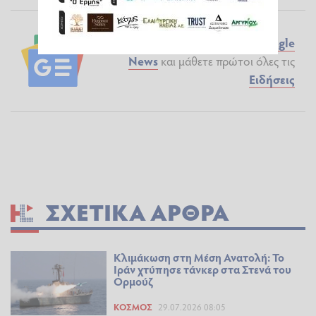
Ακολουθήστε το ilialive.gr στο
Google
News
και μάθετε πρώτοι όλες τις
Ειδήσεις
ΣΧΕΤΙΚΆ ΆΡΘΡΑ
Κλιμάκωση στη Μέση Ανατολή: Το
Ιράν χτύπησε τάνκερ στα Στενά του
Ορμούζ
ΚΌΣΜΟΣ
29.07.2026 08:05