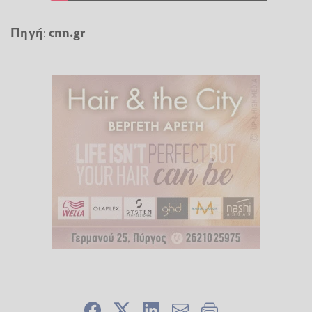
Πηγή
:
cnn.gr