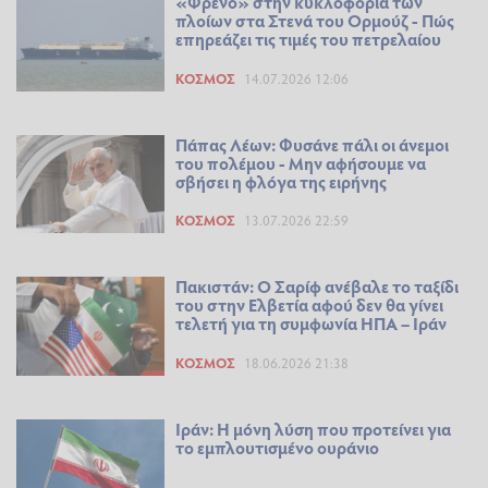
«Φρένο» στην κυκλοφορία των
πλοίων στα Στενά του Ορμούζ - Πώς
επηρεάζει τις τιμές του πετρελαίου
ΚΌΣΜΟΣ
14.07.2026 12:06
Πάπας Λέων: Φυσάνε πάλι οι άνεμοι
του πολέμου - Μην αφήσουμε να
σβήσει η φλόγα της ειρήνης
ΚΌΣΜΟΣ
13.07.2026 22:59
Πακιστάν: Ο Σαρίφ ανέβαλε το ταξίδι
του στην Ελβετία αφού δεν θα γίνει
τελετή για τη συμφωνία ΗΠΑ – Ιράν
ΚΌΣΜΟΣ
18.06.2026 21:38
Ιράν: Η μόνη λύση που προτείνει για
το εμπλουτισμένο ουράνιο