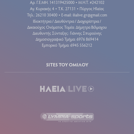
Aρ. Γ.Ε.ΜΗ. 141319425000
Μ.Η.Τ. #242102
•
Αγ. Κυριακής 4
Τ.Κ. 27131
Πύργος Ηλείας
•
•
Τηλ.: 26210 30400
E-mail:
ilialive.gr@gmail.com
•
Ιδιοκτήτρια / Διευθύντρια / Διαχειρίστρια /
Δικαιούχος Ονόματος Τομέα: Δήμητρα Βέλμαχου
Διευθυντής Σύνταξης: Γιάννης Σπυρούνης
Δημοσιογραφικό Τμήμα: 6976 869414
Εμπορικό Τμήμα: 6945 556212
SITES ΤΟΥ ΟΜΙΛΟΥ