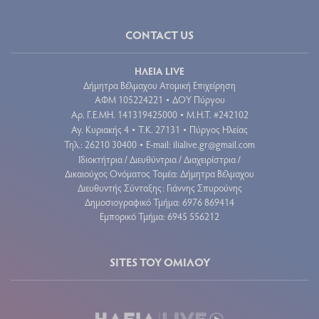
CONTACT US
ΗΛΕΙΑ LIVE
Δήμητρα Βέλμαχου Ατομική Επιχείρηση
ΑΦΜ 105224221
ΔΟΥ Πύργου
•
Aρ. Γ.Ε.ΜΗ. 141319425000
Μ.Η.Τ. #242102
•
Αγ. Κυριακής 4
Τ.Κ. 27131
Πύργος Ηλείας
•
•
Τηλ.: 26210 30400
E-mail:
ilialive.gr@gmail.com
•
Ιδιοκτήτρια / Διευθύντρια / Διαχειρίστρια /
Δικαιούχος Ονόματος Τομέα: Δήμητρα Βέλμαχου
Διευθυντής Σύνταξης: Γιάννης Σπυρούνης
Δημοσιογραφικό Τμήμα: 6976 869414
Εμπορικό Τμήμα: 6945 556212
SITES ΤΟΥ ΟΜΙΛΟΥ