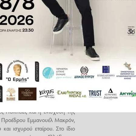
ς ενημέρωσε τον Υπουργό για τα
οινοβουλευτική συνέλευση του
υζητήθηκαν διεξοδικά τα κρίσιμα
ς και τη συνεχή αναβάθμιση των
 υλοποίηση του εξοπλιστικού
harra, την προμήθεια επιπλέον
υπερσύγχρονα μαχητικά Rafale,
 Αχιλλέα».
, μεθοδικά και αποφασιστικά,
κυριαρχικά της δικαιώματα και
ύτερη περιοχή. Παράλληλα, η
 Πολιτείες και η ενίσχυση της
του Προέδρου Εμμανουέλ Μακρόν,
και ισχυρού εταίρου. Στο ίδιο