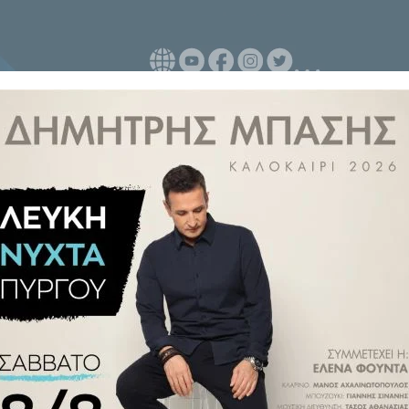
 Νίκο Δένδια πραγματοποίησε ο
ικολακόπουλος, στο Υπουργείο
ιοτήτων ως μέλος της Επιτροπής
ης Επιτροπής Εξοπλιστικών
και της Διακοινοβουλευτικής