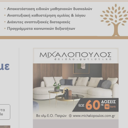
με
τα
le