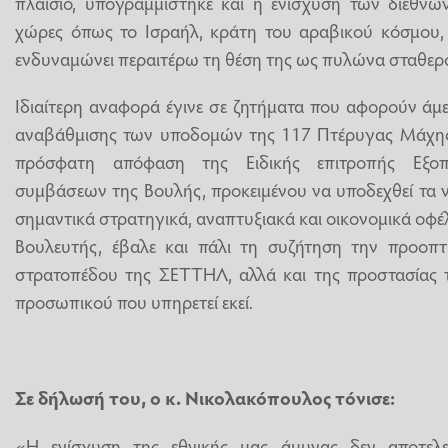
πλαίσιο, υπογραμμίστηκε και η ενίσχυση των διεθνώ
χώρες όπως το Ισραήλ, κράτη του αραβικού κόσμου, 
ενδυναμώνει περαιτέρω τη θέση της ως πυλώνα σταθερό
Ιδιαίτερη αναφορά έγινε σε ζητήματα που αφορούν άμε
αναβάθμισης των υποδομών της 117 Πτέρυγας Μάχης 
πρόσφατη απόφαση της Ειδικής επιτροπής Εξοπ
συμβάσεων της Βουλής, προκειμένου να υποδεχθεί τα νέ
σημαντικά στρατηγικά, αναπτυξιακά και οικονομικά οφέλη
Βουλευτής, έβαλε και πάλι τη συζήτηση την προοπτι
στρατοπέδου της ΣΕΤΤΗΛ, αλλά και της προστασίας τ
προσωπικού που υπηρετεί εκεί.
Σε δήλωσή του, ο κ. Νικολακόπουλος τόνισε:
«Η ενίσχυση της εθνικής μας άμυνας δεν αποτελε