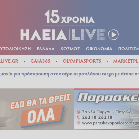
Α
ΠΟΛΙΤΙΚΑ
ΑΥΤΟΔΙΟΙΚΗΣΗ
ΕΛΛΑΔΑ
ΚΟΣΜΟΣ
ΟΙΚΟΝ
ΚΑΙΡΟΣ
ΑΥΤΟΔΙΟΙΚΗΣΗ
ΕΛΛΑΔΑ
ΚΟΣΜΟΣ
ΟΙΚΟΝΟΜΙΑ
ΠΟΛΙΤΙΣ
ALIVE.GR
GAIA365
OLYMPIASPORTS
MARKETPL
μανία για πρόσκρουση στον αέρα αεροπλάνου cargo με drone 