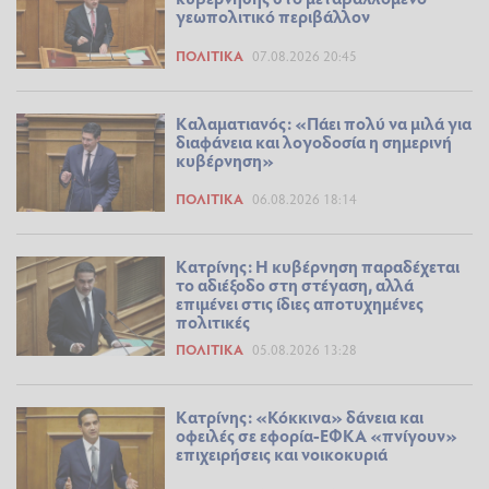
γεωπολιτικό περιβάλλον
ΠΟΛΙΤΙΚΆ
07.08.2026 20:45
Καλαματιανός: «Πάει πολύ να μιλά για
διαφάνεια και λογοδοσία η σημερινή
κυβέρνηση»
ΠΟΛΙΤΙΚΆ
06.08.2026 18:14
Κατρίνης: Η κυβέρνηση παραδέχεται
το αδιέξοδο στη στέγαση, αλλά
επιμένει στις ίδιες αποτυχημένες
πολιτικές
ΠΟΛΙΤΙΚΆ
05.08.2026 13:28
Κατρίνης: «Κόκκινα» δάνεια και
οφειλές σε εφορία-ΕΦΚΑ «πνίγουν»
επιχειρήσεις και νοικοκυριά