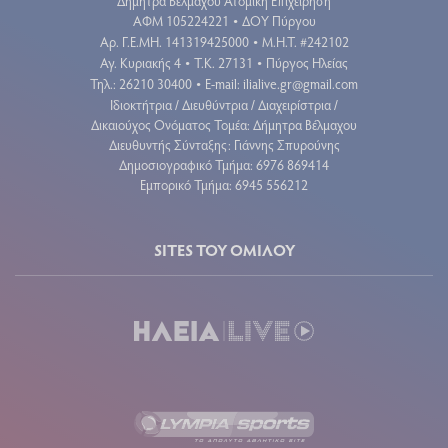
Δήμητρα Βέλμαχου Ατομική Επιχείρηση
ΑΦΜ 105224221
ΔΟΥ Πύργου
•
Aρ. Γ.Ε.ΜΗ. 141319425000
Μ.Η.Τ. #242102
•
Αγ. Κυριακής 4
Τ.Κ. 27131
Πύργος Ηλείας
•
•
Τηλ.: 26210 30400
E-mail:
ilialive.gr@gmail.com
•
Ιδιοκτήτρια / Διευθύντρια / Διαχειρίστρια /
Δικαιούχος Ονόματος Τομέα: Δήμητρα Βέλμαχου
Διευθυντής Σύνταξης: Γιάννης Σπυρούνης
Δημοσιογραφικό Τμήμα: 6976 869414
Εμπορικό Τμήμα: 6945 556212
SITES ΤΟΥ ΟΜΙΛΟΥ