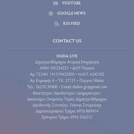
YOUTUBE
GOOGLE NEWS
RSS FEED
CONTACT US
ΗΛΕΙΑ LIVE
Δήμητρα Βέλμαχου Ατομική Επιχείρηση
ΑΦΜ 105224221
ΔΟΥ Πύργου
•
Aρ. Γ.Ε.ΜΗ. 141319425000
Μ.Η.Τ. #242102
•
Αγ. Κυριακής 4
Τ.Κ. 27131
Πύργος Ηλείας
•
•
Τηλ.: 26210 30400
E-mail:
ilialive.gr@gmail.com
•
Ιδιοκτήτρια / Διευθύντρια / Διαχειρίστρια /
Δικαιούχος Ονόματος Τομέα: Δήμητρα Βέλμαχου
Διευθυντής Σύνταξης: Γιάννης Σπυρούνης
Δημοσιογραφικό Τμήμα: 6976 869414
Εμπορικό Τμήμα: 6945 556212