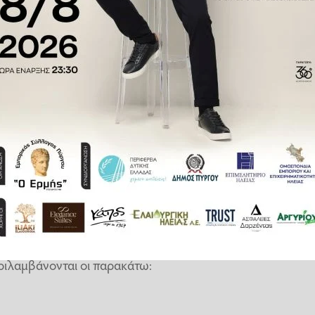
ρόταση του κόμματος για την
πυλώνες: 1) δικαιώματα που
αι λογοδοσία και 3) αλλαγές που
αθεώρηση 21 υφιστάμενων άρθρων
και θα καθοριστεί τελικά από τη
ν ότι η απαιτούμενη εκ του
όνο στο πλαίσιο της επόμενης,
ποίηση του σχετικού άρθρου του
 συνταγματικό «κανόνα».
ιλαμβάνονται οι παρακάτω: