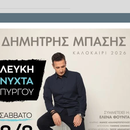
ι στην παρούσα Βουλή άρθρα που
να μην λάβει «λευκή επιταγή» η