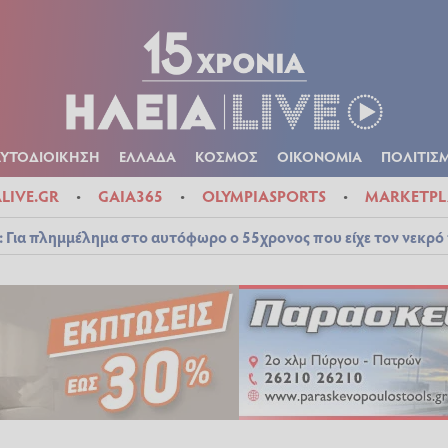
Α
ΠΟΛΙΤΙΚΑ
ΑΥΤΟΔΙΟΙΚΗΣΗ
ΕΛΛΑΔΑ
ΚΟΣΜΟΣ
ΟΙΚΟΝ
ΚΑΙΡΟΣ
ΑΥΤΟΔΙΟΙΚΗΣΗ
ΕΛΛΑΔΑ
ΚΟΣΜΟΣ
ΟΙΚΟΝΟΜΙΑ
ΠΟΛΙΤΙΣ
ALIVE.GR
GAIA365
OLYMPIASPORTS
MARKETPL
 Για πλημμέλημα στο αυτόφωρο ο 55χρονος που είχε τον νεκρό