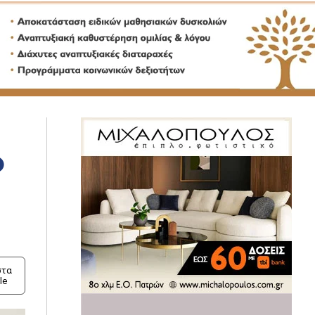
ο
τα
le