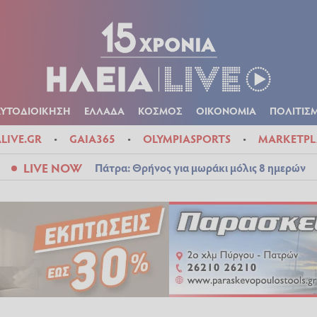
Α
ΠΟΛΙΤΙΚΑ
ΑΥΤΟΔΙΟΙΚΗΣΗ
ΕΛΛΑΔΑ
ΚΟΣΜΟΣ
ΟΙΚΟΝ
ΚΑΙΡΟΣ
ΑΥΤΟΔΙΟΙΚΗΣΗ
ΕΛΛΑΔΑ
ΚΟΣΜΟΣ
ΟΙΚΟΝΟΜΙΑ
ΠΟΛΙΤΙΣ
ALIVE.GR
GAIA365
OLYMPIASPORTS
MARKETPL
LIVE NOW
Πάτρα: Θρήνος για μωράκι μόλις 8 ημερών