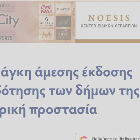
νάγκη άμεσης έκδοσης
δότησης των δήμων της
υρική προστασία
Πρόσθεσε το
ilialive.gr
σ