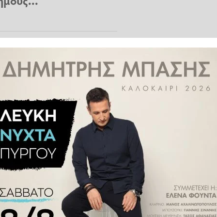
μους...
υπουργό Κλιματικής Κρίσης και
Μιχάλης Κατρίνης.