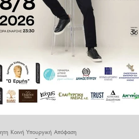
 επίκαιρης ερώτησης μετά τη
ς-Κρεστένων, κατά την οποία οι
 έντονη ανησυχία τους για την
υστερήσεις στην υλοποίηση των
εψης, ο κ. Κατρίνης δεσμεύτηκε
α το ζήτημα, μεταφέροντας στη
ών.
ά φαινόμενα των προηγούμενων
μους της Ηλείας, ενώ μετά τις
Κρίσης και Πολιτικής Προστασίας
υρώ προς τους πληγέντες δήμους
α Δυτικής Ελλάδας για έργα
ίτητη Κοινή Υπουργική Απόφαση