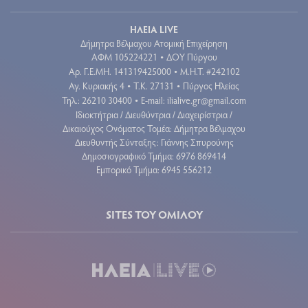
ΗΛΕΙΑ LIVE
Δήμητρα Βέλμαχου Ατομική Επιχείρηση
ΑΦΜ 105224221
ΔΟΥ Πύργου
•
Aρ. Γ.Ε.ΜΗ. 141319425000
Μ.Η.Τ. #242102
•
Αγ. Κυριακής 4
Τ.Κ. 27131
Πύργος Ηλείας
•
•
Τηλ.: 26210 30400
E-mail:
ilialive.gr@gmail.com
•
Ιδιοκτήτρια / Διευθύντρια / Διαχειρίστρια /
Δικαιούχος Ονόματος Τομέα: Δήμητρα Βέλμαχου
Διευθυντής Σύνταξης: Γιάννης Σπυρούνης
Δημοσιογραφικό Τμήμα: 6976 869414
Εμπορικό Τμήμα: 6945 556212
SITES ΤΟΥ ΟΜΙΛΟΥ