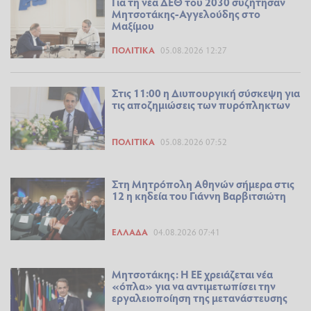
Για τη νέα ΔΕΘ του 2030 συζήτησαν
Μητσοτάκης-Αγγελούδης στο
Μαξίμου
ΠΟΛΙΤΙΚΆ
05.08.2026 12:27
Στις 11:00 η Διυπουργική σύσκεψη για
τις αποζημιώσεις των πυρόπληκτων
ΠΟΛΙΤΙΚΆ
05.08.2026 07:52
Στη Μητρόπολη Αθηνών σήμερα στις
12 η κηδεία του Γιάννη Βαρβιτσιώτη
ΕΛΛΆΔΑ
04.08.2026 07:41
Μητσοτάκης: Η ΕΕ χρειάζεται νέα
«όπλα» για να αντιμετωπίσει την
εργαλειοποίηση της μετανάστευσης