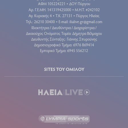
ΑΦΜ 105224221
ΔΟΥ Πύργου
•
Aρ. Γ.Ε.ΜΗ. 141319425000
Μ.Η.Τ. #242102
•
Αγ. Κυριακής 4
Τ.Κ. 27131
Πύργος Ηλείας
•
•
Τηλ.: 26210 30400
E-mail:
ilialive.gr@gmail.com
•
Ιδιοκτήτρια / Διευθύντρια / Διαχειρίστρια /
Δικαιούχος Ονόματος Τομέα: Δήμητρα Βέλμαχου
Διευθυντής Σύνταξης: Γιάννης Σπυρούνης
Δημοσιογραφικό Τμήμα: 6976 869414
Εμπορικό Τμήμα: 6945 556212
SITES ΤΟΥ ΟΜΙΛΟΥ