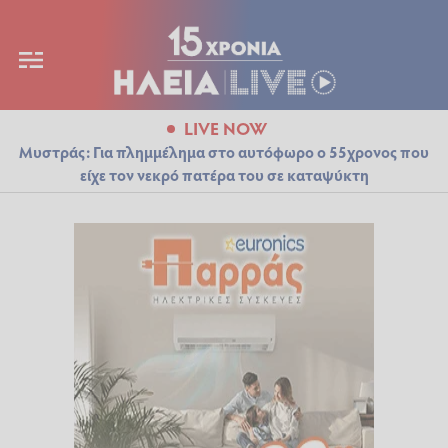
LIVE NOW
Μυστράς: Για πλημμέλημα στο αυτόφωρο ο 55χρονος που
είχε τον νεκρό πατέρα του σε καταψύκτη