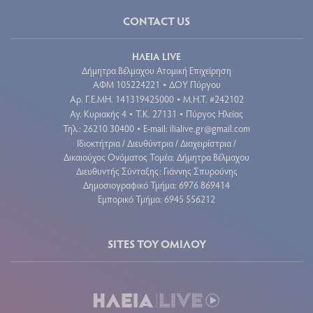
CONTACT US
ΗΛΕΙΑ LIVE
Δήμητρα Βέλμαχου Ατομική Επιχείρηση
ΑΦΜ 105224221
ΔΟΥ Πύργου
•
Aρ. Γ.Ε.ΜΗ. 141319425000
Μ.Η.Τ. #242102
•
Αγ. Κυριακής 4
Τ.Κ. 27131
Πύργος Ηλείας
•
•
Τηλ.: 26210 30400
E-mail:
ilialive.gr@gmail.com
•
Ιδιοκτήτρια / Διευθύντρια / Διαχειρίστρια /
Δικαιούχος Ονόματος Τομέα: Δήμητρα Βέλμαχου
Διευθυντής Σύνταξης: Γιάννης Σπυρούνης
Δημοσιογραφικό Τμήμα: 6976 869414
Εμπορικό Τμήμα: 6945 556212
SITES ΤΟΥ ΟΜΙΛΟΥ