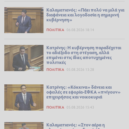
Καλαματιανός: «Πάει πολύ να μιλά για
διαφάνεια και λογοδοσία η σημερινή
κυβέρνηση»
ΠΟΛΙΤΙΚΆ
06.08.2026 18:14
Κατρίνης: Η κυβέρνηση παραδέχεται
το αδιέξοδο στη στέγαση, αλλά
επιμένει στις ίδιες αποτυχημένες
πολιτικές
ΠΟΛΙΤΙΚΆ
05.08.2026 13:28
Κατρίνης: «Κόκκινα» δάνεια και
οφειλές σε εφορία-ΕΦΚΑ «πνίγουν»
επιχειρήσεις και νοικοκυριά
ΠΟΛΙΤΙΚΆ
05.08.2026 15:43
Καλαματιανός: «Στον αέρα η