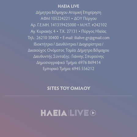
ΗΛΕΙΑ LIVE
Δήμητρα Βέλμαχου Ατομική Επιχείρηση
ΑΦΜ 105224221
ΔΟΥ Πύργου
•
Aρ. Γ.Ε.ΜΗ. 141319425000
Μ.Η.Τ. #242102
•
Αγ. Κυριακής 4
Τ.Κ. 27131
Πύργος Ηλείας
•
•
Τηλ.: 26210 30400
E-mail:
ilialive.gr@gmail.com
•
Ιδιοκτήτρια / Διευθύντρια / Διαχειρίστρια /
Δικαιούχος Ονόματος Τομέα: Δήμητρα Βέλμαχου
Διευθυντής Σύνταξης: Γιάννης Σπυρούνης
Δημοσιογραφικό Τμήμα: 6976 869414
Εμπορικό Τμήμα: 6945 556212
SITES ΤΟΥ ΟΜΙΛΟΥ