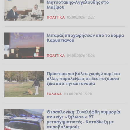
Μητσοτάκης-Αγγελούδης στο
Μαξίμου
ΠΟΛΙΤΙΚΆ
05.08.2026 12:27
Μπαράζ αποχωρήσεων από το κόμμα
Καρυστιανού
ΠΟΛΙΤΙΚΆ
04.08.2026 18:26
Πρόστιμα για βόλτα χωρίς λουρί και
άλλες παραλείψεις σε δεσποζόμενα
ζώα από την αστυνομία
ΕΛΛΆΔΑ
03.08.2026 15:28
Θεσσαλονίκη: Συνελήφθη συμμορία
που είχε «ξηλώσει» 97
μετασχηματιστές - Καταδίωξη με
πυροβολισμούς