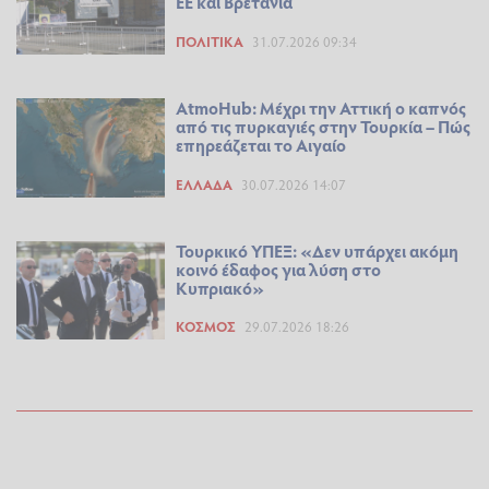
ΕΕ και Βρετανία
ΠΟΛΙΤΙΚΆ
31.07.2026 09:34
AtmoHub: Μέχρι την Αττική ο καπνός
από τις πυρκαγιές στην Τουρκία – Πώς
επηρεάζεται το Αιγαίο
ΕΛΛΆΔΑ
30.07.2026 14:07
Τουρκικό ΥΠΕΞ: «Δεν υπάρχει ακόμη
κοινό έδαφος για λύση στο
Κυπριακό»
ΚΌΣΜΟΣ
29.07.2026 18:26