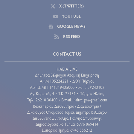
X (TWITTER)
YOUTUBE
GOOGLE NEWS
RSS FEED
CONTACT US
ΗΛΕΙΑ LIVE
Δήμητρα Βέλμαχου Ατομική Επιχείρηση
ΑΦΜ 105224221
ΔΟΥ Πύργου
•
Aρ. Γ.Ε.ΜΗ. 141319425000
Μ.Η.Τ. #242102
•
Αγ. Κυριακής 4
Τ.Κ. 27131
Πύργος Ηλείας
•
•
Τηλ.: 26210 30400
E-mail:
ilialive.gr@gmail.com
•
Ιδιοκτήτρια / Διευθύντρια / Διαχειρίστρια /
Δικαιούχος Ονόματος Τομέα: Δήμητρα Βέλμαχου
Διευθυντής Σύνταξης: Γιάννης Σπυρούνης
Δημοσιογραφικό Τμήμα: 6976 869414
Εμπορικό Τμήμα: 6945 556212