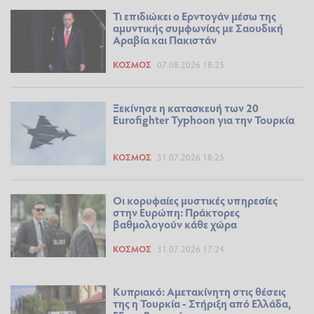
Τι επιδιώκει ο Ερντογάν μέσω της
αμυντικής συμφωνίας με Σαουδική
Αραβία και Πακιστάν
ΚΌΣΜΟΣ
07.08.2026 18:25
Ξεκίνησε η κατασκευή των 20
Eurofighter Typhoon για την Τουρκία
ΚΌΣΜΟΣ
31.07.2026 18:25
Οι κορυφαίες μυστικές υπηρεσίες
στην Ευρώπη: Πράκτορες
βαθμολογούν κάθε χώρα
ΚΌΣΜΟΣ
31.07.2026 17:24
Κυπριακό: Αμετακίνητη στις θέσεις
της η Τουρκία - Στήριξη από Ελλάδα,