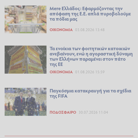
Mere Ελλάδος: Εφαρμόζοντας την
απόφαση της Ε.Ε. απλά πυροβολούμε
τα πόδια μας
ΟΙΚΟΝΟΜΊΑ
03.08.2026 13:48
Τα ενοίκια των φοιτητικών κατοικιών
ανεβαίνουν, ενώ η αγοραστική δύναμη
των Ελλήνων παραμένει στον πάτο
της ΕΕ
ΟΙΚΟΝΟΜΊΑ
01.08.2026 15:59
Παγκόσμια κατακραυγή για τα σχέδια
της FIFA
ΠΟΔΌΣΦΑΙΡΟ
30.07.2026 11:04