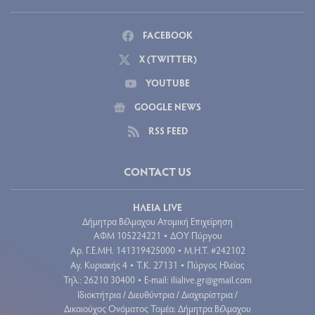
FACEBOOK
X (TWITTER)
YOUTUBE
GOOGLE NEWS
RSS FEED
CONTACT US
ΗΛΕΙΑ LIVE
Δήμητρα Βέλμαχου Ατομική Επιχείρηση
ΑΦΜ 105224221
ΔΟΥ Πύργου
•
Aρ. Γ.Ε.ΜΗ. 141319425000
Μ.Η.Τ. #242102
•
Αγ. Κυριακής 4
Τ.Κ. 27131
Πύργος Ηλείας
•
•
Τηλ.: 26210 30400
E-mail:
ilialive.gr@gmail.com
•
Ιδιοκτήτρια / Διευθύντρια / Διαχειρίστρια /
Δικαιούχος Ονόματος Τομέα: Δήμητρα Βέλμαχου