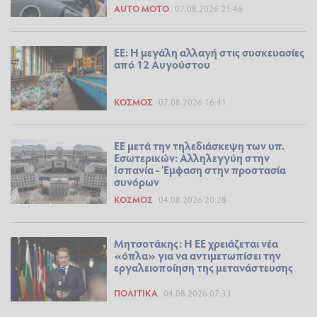
AUTO MOTO
07.08.2026 21:46
ΕΕ: Η μεγάλη αλλαγή στις συσκευασίες
από 12 Αυγούστου
ΚΌΣΜΟΣ
07.08.2026 16:41
ΕΕ μετά την τηλεδιάσκεψη των υπ.
Εσωτερικών: Αλληλεγγύη στην
Ισπανία - Έμφαση στην προστασία
συνόρων
ΚΌΣΜΟΣ
04.08.2026 20:28
Μητσοτάκης: Η ΕΕ χρειάζεται νέα
«όπλα» για να αντιμετωπίσει την
εργαλειοποίηση της μετανάστευσης
ΠΟΛΙΤΙΚΆ
04.08.2026 07:33