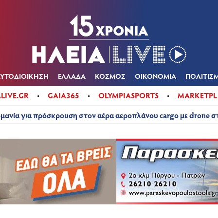
Α
ΠΟΛΙΤΙΚΑ
ΑΥΤΟΔΙΟΙΚΗΣΗ
ΕΛΛΑΔΑ
ΚΟΣΜΟΣ
ΟΙΚΟΝ
ΚΑΙΡΟΣ
ΑΥΤΟΔΙΟΙΚΗΣΗ
ΕΛΛΑΔΑ
ΚΟΣΜΟΣ
ΟΙΚΟΝΟΜΙΑ
ΠΟΛΙΤΙΣ
ALIVE.GR
GAIA365
OLYMPIASPORTS
MARKETPL
μανία για πρόσκρουση στον αέρα αεροπλάνου cargo με drone 