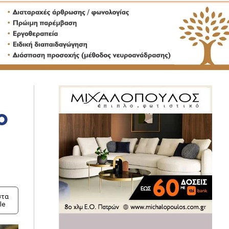
ο
τα
le