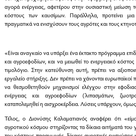
αγορά ενέργειας, αφετέρου στην ουσιαστική μείωση τ
κόστους των καυσίμων. Παράλληλα, προτείνει μι
πραγματικά να ενισχύσουν τους αγρότες και τους κτηνο
«Είναι αναγκαίο να υπάρξει ένα έκτακτο πρόγραμμα επ
και αγροεφοδίων, και να μειωθεί το ενεργειακό κόστος
τιμολόγιο. Στην κατεύθυνση αυτή, πρέπει να αξιοποι
εργαλείο στήριξης. Δεν πρέπει να χάνονται ευρωπαϊκοί π
να θεσμοθετηθούν μηχανισμοί ελέγχου στην εφοδιασ
ενέργειας και αγροεφοδίων (λιπασμάτων, ζωοτρ
καταπολεμηθεί η αισχροκέρδεια. Λύσεις υπάρχουν, όμω
Τέλος, ο Διονύσης Καλαματιανός αναφέρει ότι «εί
αγροτικού κόσμου στηρίζοντας τα δίκαια αιτήματά του 
του κόστους παραγωγής, δίκαιες αγροτικές ενισχύσεις 