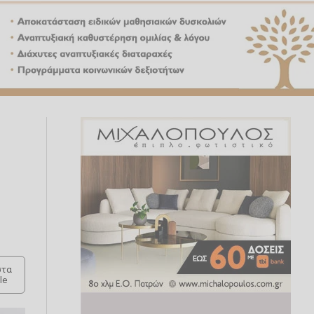
τα
le