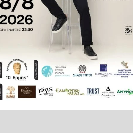
υν να διεκδικήσουν από τον ΠΑΣ
ίτε με άλλους τρόπους, δε θα
πορεία.
, τη διοίκηση του ΠΑΣ Πύργος,
δειγματικά και με ειλικρινή
μάδα που επιστρέφει εκεί που