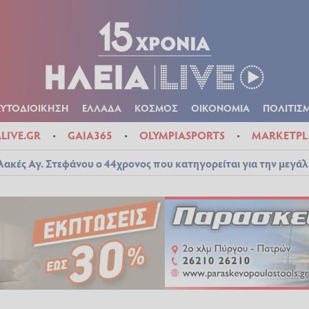
Α
ΠΟΛΙΤΙΚΑ
ΑΥΤΟΔΙΟΙΚΗΣΗ
ΕΛΛΑΔΑ
ΚΟΣΜΟΣ
ΟΙΚΟΝ
ΚΑΙΡΟΣ
ΑΥΤΟΔΙΟΙΚΗΣΗ
ΕΛΛΑΔΑ
ΚΟΣΜΟΣ
ΟΙΚΟΝΟΜΙΑ
ΠΟΛΙΤΙΣ
ALIVE.GR
GAIA365
OLYMPIASPORTS
MARKETPL
λακές Αγ. Στεφάνου ο 44χρονος που κατηγορείται για την μεγά