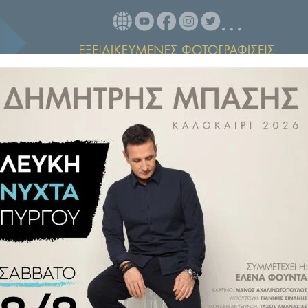
ς Ελληνικής Ποδοσφαιρικής
ική Επιτροπή, ήρθε η ώρα της
 η ομάδα που κερδίζει την άνοδο
 την αποφασιστικότητα και τη
αγωνιστικής περιόδου, αλλά και
ως φιλάθλους και ως Ηλείους.