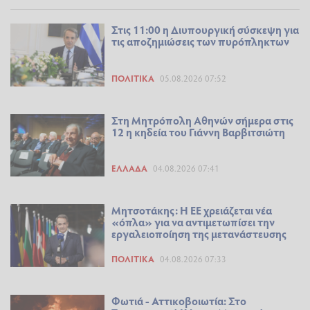
Στις 11:00 η Διυπουργική σύσκεψη για
τις αποζημιώσεις των πυρόπληκτων
ΠΟΛΙΤΙΚΆ
05.08.2026 07:52
Στη Μητρόπολη Αθηνών σήμερα στις
12 η κηδεία του Γιάννη Βαρβιτσιώτη
ΕΛΛΆΔΑ
04.08.2026 07:41
Μητσοτάκης: Η ΕΕ χρειάζεται νέα
«όπλα» για να αντιμετωπίσει την
εργαλειοποίηση της μετανάστευσης
ΠΟΛΙΤΙΚΆ
04.08.2026 07:33
Φωτιά - Αττικοβοιωτία: Στο