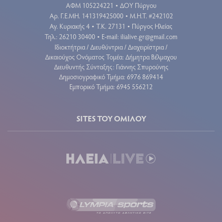
ΑΦΜ 105224221
ΔΟΥ Πύργου
•
Aρ. Γ.Ε.ΜΗ. 141319425000
Μ.Η.Τ. #242102
•
Αγ. Κυριακής 4
Τ.Κ. 27131
Πύργος Ηλείας
•
•
Τηλ.: 26210 30400
E-mail:
ilialive.gr@gmail.com
•
Ιδιοκτήτρια / Διευθύντρια / Διαχειρίστρια /
Δικαιούχος Ονόματος Τομέα: Δήμητρα Βέλμαχου
Διευθυντής Σύνταξης: Γιάννης Σπυρούνης
Δημοσιογραφικό Τμήμα: 6976 869414
Εμπορικό Τμήμα: 6945 556212
SITES ΤΟΥ ΟΜΙΛΟΥ