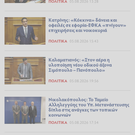
ΠΟΛΙΤΙΚΆ
05.08.2026 13:28
Κατρίνης: «Κόκκινα» δάνεια και
οφειλές σε εφορία-ΕΦΚΑ «πνίγουν»
επιχειρήσεις και νοικοκυριά
ΠΟΛΙΤΙΚΆ
05.08.2026 15:43
Καλαματιανός: «Στον αέρα η
υλοποίηση νέου οδικού άξονα
Σιμόπουλο – Πανόπουλο»
ΠΟΛΙΤΙΚΆ
05.08.2026 19:56
Νικολακόπουλος: Το Ταμείο
Αλληλεγγύης του Υπ. Μετανάστευσης
δίπλα στις ανάγκες των τοπικών
κοινωνιών
ΠΟΛΙΤΙΚΆ
05.08.2026 17:54