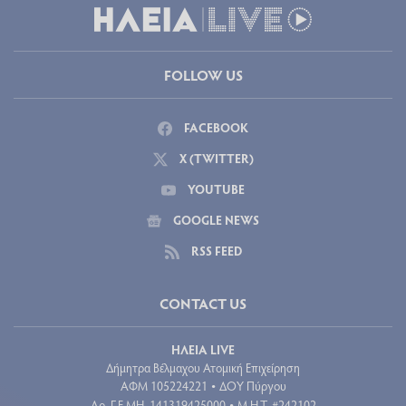
FOLLOW US
FACEBOOK
X (TWITTER)
YOUTUBE
GOOGLE NEWS
RSS FEED
CONTACT US
ΗΛΕΙΑ LIVE
Δήμητρα Βέλμαχου Ατομική Επιχείρηση
ΑΦΜ 105224221
ΔΟΥ Πύργου
•
Aρ. Γ.Ε.ΜΗ. 141319425000
Μ.Η.Τ. #242102