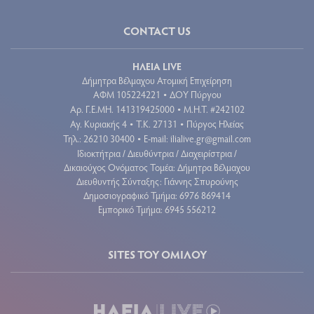
FOLLOW US
FACEBOOK
X (TWITTER)
YOUTUBE
GOOGLE NEWS
RSS FEED
CONTACT US
ΗΛΕΙΑ LIVE
Δήμητρα Βέλμαχου Ατομική Επιχείρηση
ΑΦΜ 105224221
ΔΟΥ Πύργου
•
Aρ. Γ.Ε.ΜΗ. 141319425000
Μ.Η.Τ. #242102
•