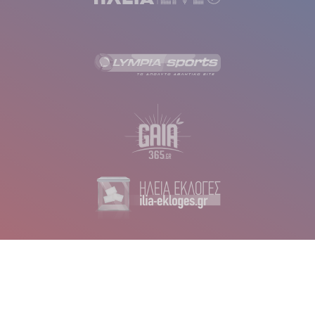
Αγ. Κυριακής 4
Τ.Κ. 27131
Πύργος Ηλείας
•
•
Τηλ.: 26210 30400
E-mail:
ilialive.gr@gmail.com
•
Ιδιοκτήτρια / Διευθύντρια / Διαχειρίστρια /
Δικαιούχος Ονόματος Τομέα: Δήμητρα Βέλμαχου
Διευθυντής Σύνταξης: Γιάννης Σπυρούνης
Δημοσιογραφικό Τμήμα: 6976 869414
Εμπορικό Τμήμα: 6945 556212
SITES ΤΟΥ ΟΜΙΛΟΥ