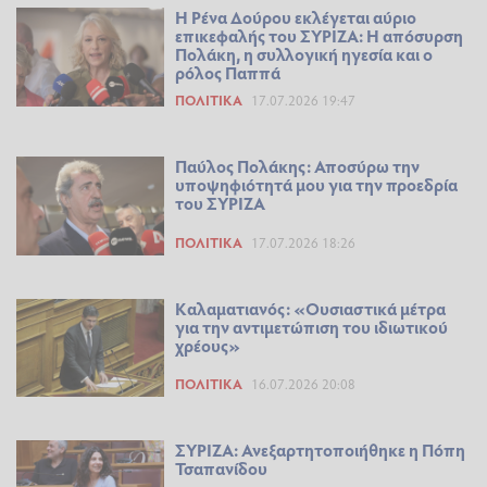
Η Ρένα Δούρου εκλέγεται αύριο
επικεφαλής του ΣΥΡΙΖΑ: Η απόσυρση
Πολάκη, η συλλογική ηγεσία και ο
ρόλος Παππά
ΠΟΛΙΤΙΚΆ
17.07.2026 19:47
Παύλος Πολάκης: Αποσύρω την
υποψηφιότητά μου για την προεδρία
του ΣΥΡΙΖΑ
ΠΟΛΙΤΙΚΆ
17.07.2026 18:26
Καλαματιανός: «Ουσιαστικά μέτρα
για την αντιμετώπιση του ιδιωτικού
χρέους»
ΠΟΛΙΤΙΚΆ
16.07.2026 20:08
ΣΥΡΙΖΑ: Ανεξαρτητοποιήθηκε η Πόπη
Τσαπανίδου