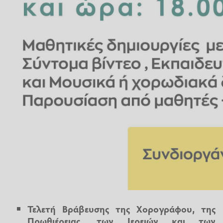
Τελετή Βράβευσης της Χορογράφου, της
Πρωθιέρειας, των Ιερειών και των