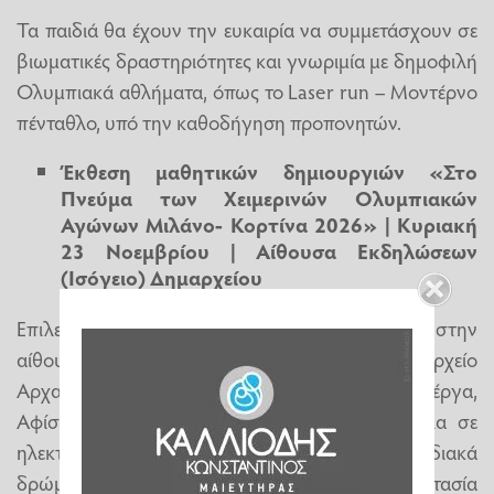
Τα παιδιά θα έχουν την ευκαιρία να συμμετάσχουν σε
βιωματικές δραστηριότητες και γνωριμία με δημοφιλή
Ολυμπιακά αθλήματα, όπως το Laser run – Μοντέρνο
πένταθλο, υπό την καθοδήγηση προπονητών.
Έκθεση μαθητικών δημιουργιών «Στο
Πνεύμα των Χειμερινών Ολυμπιακών
Αγώνων Μιλάνο- Κορτίνα 2026» | Κυριακή
23 Νοεμβρίου | Αίθουσα Εκδηλώσεων
(Ισόγειο) Δημαρχείου
Επιλεγμένα έργα μαθητών παρουσιάζονται στην
αίθουσα εκδηλώσεων (ισόγειο) του Δημαρχείο
Αρχαίας Ολυμπίας. Εικαστικά έργα, Ποιητικά έργα,
Αφίσες, Σύντομα βίντεο, Εκπαιδευτικά παιχνίδια σε
ηλεκτρονική μορφή και Μουσικά ή χορωδιακά
δρώμενα αναδεικνύουν το ταλέντο και τη φαντασία