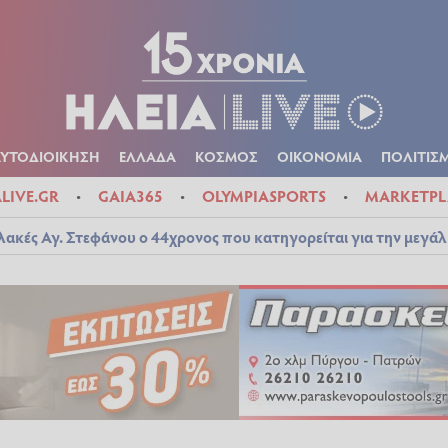
Α
ΠΟΛΙΤΙΚΑ
ΑΥΤΟΔΙΟΙΚΗΣΗ
ΕΛΛΑΔΑ
ΚΟΣΜΟΣ
ΟΙΚΟΝ
ΚΑΙΡΟΣ
ΑΥΤΟΔΙΟΙΚΗΣΗ
ΕΛΛΑΔΑ
ΚΟΣΜΟΣ
ΟΙΚΟΝΟΜΙΑ
ΠΟΛΙΤΙΣ
ALIVE.GR
GAIA365
OLYMPIASPORTS
MARKETPL
λακές Αγ. Στεφάνου ο 44χρονος που κατηγορείται για την μεγά