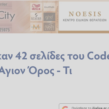
ν 42 σελίδες του Cod
Άγιον Όρος - Τι
Πρόσθεσε το
ilialive.gr
σ