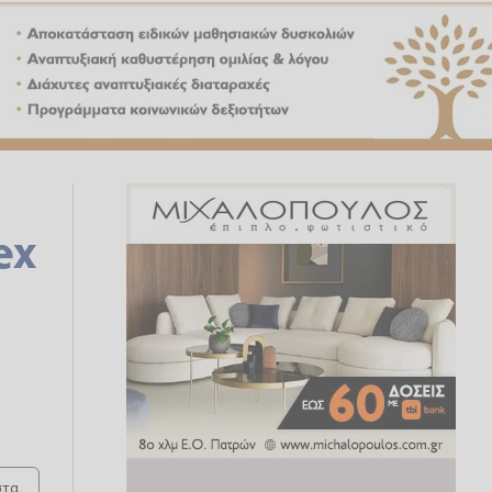
ex
τα