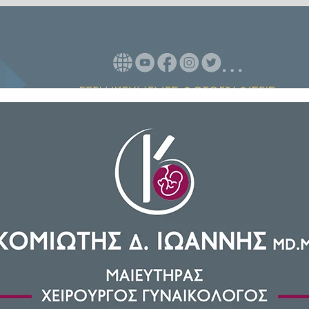
σε κλίμα βαθιάς συγκίνησης και
τιβάλ Ερασιτεχνικού Θεάτρου
ολιτισμού του Δήμου Ήλιδας
ς πολίτες που κατέκλυσαν τις
 ότι το Φεστιβάλ Ερασιτεχνικού