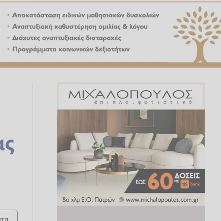
ας
τα