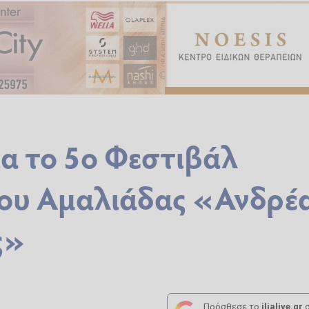
α το 5ο Φεστιβάλ
ου Αμαλιάδας «Ανδρέ
ς»
Πρόσθεσε το
ilialive.gr
σ