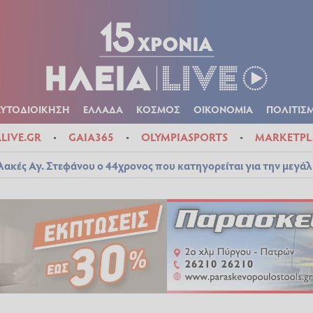
Α
ΠΟΛΙΤΙΚΑ
ΑΥΤΟΔΙΟΙΚΗΣΗ
ΕΛΛΑΔΑ
ΚΟΣΜΟΣ
ΟΙΚΟΝ
ΚΑΙΡΟΣ
ΑΥΤΟΔΙΟΙΚΗΣΗ
ΕΛΛΑΔΑ
ΚΟΣΜΟΣ
ΟΙΚΟΝΟΜΙΑ
ΠΟΛΙΤΙΣ
ALIVE.GR
GAIA365
OLYMPIASPORTS
MARKETPL
λακές Αγ. Στεφάνου ο 44χρονος που κατηγορείται για την μεγά