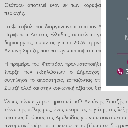
Θεάτρου αποτελεί έναν εκ των κορυφαίων πολιτι
περιοχής.
Το Φεστιβάλ, που διοργανώνεται από τον Δήμο Ήλιδας
Περιφέρεια Δυτικής Ελλάδας, αποτέλεσε για ακόμα μί
δημιουργίας, τιμώντας για το 2026 τη μνήμη του σπ
Αντώνη Σιμιτζή, που «έφυγε» πρόσφατα από κοντά μας.
Η πρεμιέρα του Φεστιβάλ πραγματοποιήθηκε με ιδιαί
έναρξη των εκδηλώσεων, ο Δήμαρχος Ήλιδας κ.
συγκίνησε το ακροατήριο, εστιάζοντας στην πνευμα
Σιμιτζή αλλά και στην κοινωνική αξία του θεάτρου.
Όπως τόνισε χαρακτηριστικά: «Ο Αντώνης Σιμιτζής υ
τέκνα της πόλης μας, ένας ακάματος εργάτης της λέξης
από τους δρόμους της Αμαλιάδας για να κατακτήσει τα 
πνευματικό φάρο που μετέτρεψε το βίωμα σε διαχρον