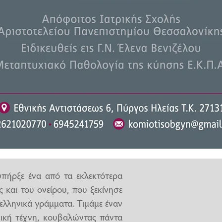
στικών θεσμών της ευρύτερης
 με θεσμικό συνδιοργανωτή την
α χρονιά γιορτή της ανόθευτης
ουδαίου Αμαλιαδίτη συγγραφέα
τερη λαμπρότητα, ενώ κατά την
 Χρήστος Χριστοδουλόπουλος
τική παρακαταθήκη του Αντώνη
πήρξε ένα από τα εκλεκτότερα
 και του ονείρου, που ξεκίνησε
ελληνικά γράμματα. Τιμάμε έναν
ική τέχνη, κουβαλώντας πάντα