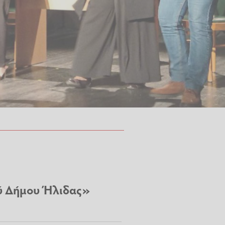
ύ Δήμου Ήλιδας»