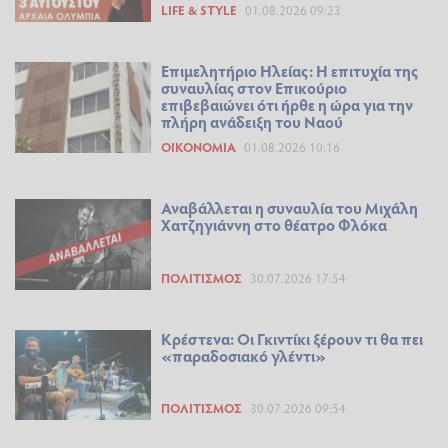
LIFE & STYLE
01.08.2026 09:23
Επιμελητήριο Ηλείας: Η επιτυχία της
συναυλίας στον Επικούριο
επιβεβαιώνει ότι ήρθε η ώρα για την
πλήρη ανάδειξη του Ναού
ΟΙΚΟΝΟΜΊΑ
01.08.2026 10:16
Αναβάλλεται η συναυλία του Μιχάλη
Χατζηγιάννη στο θέατρο Φλόκα
ΠΟΛΙΤΙΣΜΌΣ
30.07.2026 17:54
Κρέστενα: Οι Γκιντίκι ξέρουν τι θα πει
«παραδοσιακό γλέντι»
ΠΟΛΙΤΙΣΜΌΣ
30.07.2026 09:54