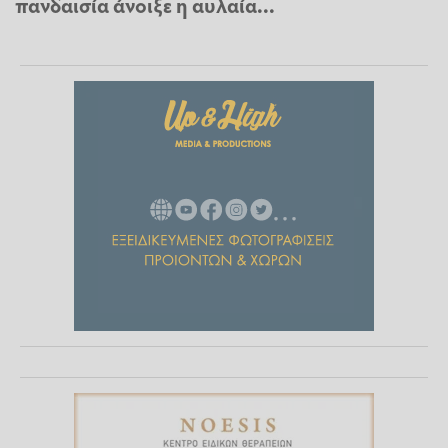
πανδαισία άνοιξε η αυλαία...