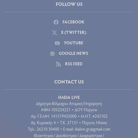
FOLLOW US
FACEBOOK
X (TWITTER)
YOUTUBE
GOOGLE NEWS
RSS FEED
CONTACT US
ΗΛΕΙΑ LIVE
Δήμητρα Βέλμαχου Ατομική Επιχείρηση
ΑΦΜ 105224221
ΔΟΥ Πύργου
•
Aρ. Γ.Ε.ΜΗ. 141319425000
Μ.Η.Τ. #242102
•
Αγ. Κυριακής 4
Τ.Κ. 27131
Πύργος Ηλείας
•
•
Τηλ.: 26210 30400
E-mail:
ilialive.gr@gmail.com
•
Ιδιοκτήτρια / Διευθύντρια / Διαχειρίστρια /