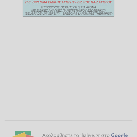
Ακολουθήστε το ilialive.gr στο
Google