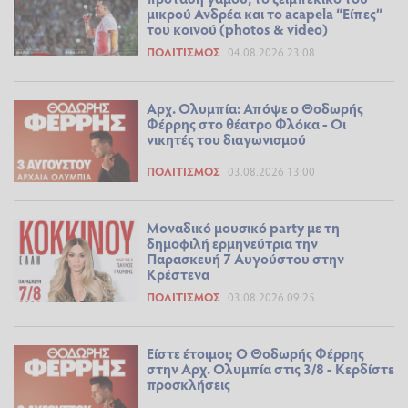
μικρού Ανδρέα και το acapela “Είπες”
του κοινού (photos & video)
ΠΟΛΙΤΙΣΜΌΣ
04.08.2026 23:08
Αρχ. Ολυμπία: Απόψε ο Θοδωρής
Φέρρης στο θέατρο Φλόκα - Οι
νικητές του διαγωνισμού
ΠΟΛΙΤΙΣΜΌΣ
03.08.2026 13:00
Μοναδικό μουσικό party με τη
δημοφιλή ερμηνεύτρια την
Παρασκευή 7 Αυγούστου στην
Κρέστενα
ΠΟΛΙΤΙΣΜΌΣ
03.08.2026 09:25
Είστε έτοιμοι; Ο Θοδωρής Φέρρης
στην Αρχ. Ολυμπία στις 3/8 - Κερδίστε
προσκλήσεις