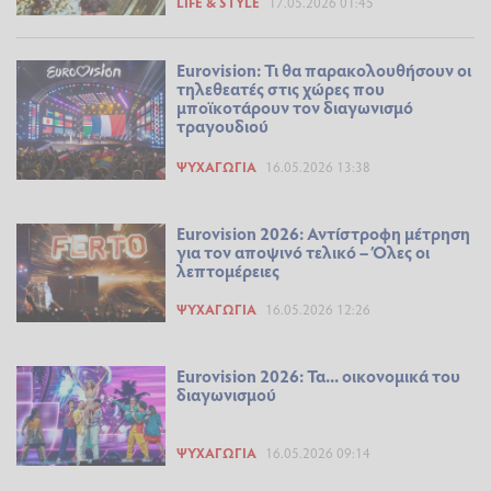
LIFE & STYLE
17.05.2026 01:45
Eurovision: Τι θα παρακολουθήσουν οι
τηλεθεατές στις χώρες που
μποϊκοτάρουν τον διαγωνισμό
τραγουδιού
ΨΥΧΑΓΩΓΊΑ
16.05.2026 13:38
Eurovision 2026: Αντίστροφη μέτρηση
για τον αποψινό τελικό – Όλες οι
λεπτομέρειες
ΨΥΧΑΓΩΓΊΑ
16.05.2026 12:26
Eurovision 2026: Τα... οικονομικά του
διαγωνισμού
ΨΥΧΑΓΩΓΊΑ
16.05.2026 09:14