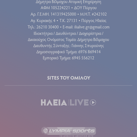
Δήμητρα Βέλμαχου Ατομική Επιχείρηση
ΑΦΜ 105224221
ΔΟΥ Πύργου
•
Aρ. Γ.Ε.ΜΗ. 141319425000
Μ.Η.Τ. #242102
•
Αγ. Κυριακής 4
Τ.Κ. 27131
Πύργος Ηλείας
•
•
Τηλ.: 26210 30400
E-mail:
ilialive.gr@gmail.com
•
Ιδιοκτήτρια / Διευθύντρια / Διαχειρίστρια /
Δικαιούχος Ονόματος Τομέα: Δήμητρα Βέλμαχου
Διευθυντής Σύνταξης: Γιάννης Σπυρούνης
Δημοσιογραφικό Τμήμα: 6976 869414
Εμπορικό Τμήμα: 6945 556212
SITES ΤΟΥ ΟΜΙΛΟΥ