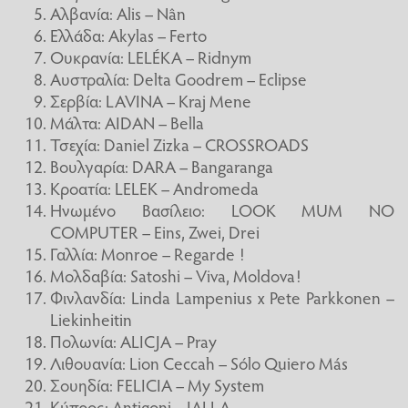
Αλβανία: Alis – Nân
Ελλάδα: Akylas – Ferto
Ουκρανία: LELÉKA – Ridnym
Αυστραλία: Delta Goodrem – Eclipse
Σερβία: LAVINA – Kraj Mene
Μάλτα: AIDAN – Bella
Τσεχία: Daniel Zizka – CROSSROADS
Βουλγαρία: DARA – Bangaranga
Κροατία: LELEK – Andromeda
Ηνωμένο Βασίλειο: LOOK MUM NO
COMPUTER – Eins, Zwei, Drei
Γαλλία: Monroe – Regarde !
Μολδαβία: Satoshi – Viva, Moldova!
Φινλανδία: Linda Lampenius x Pete Parkkonen –
Liekinheitin
Πολωνία: ALICJA – Pray
Λιθουανία: Lion Ceccah – Sólo Quiero Más
Σουηδία: FELICIA – My System
Κύπρος: Antigoni – JALLA