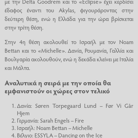
με την Delta Goodrem και το «Eclipse» έχει κερδίσει
έδαφος έναντι του Akylas, φιγουράροντας στην
δεύτερη θέση, ενώ η Ελλάδα για την ώρα βρίσκεται
στην τρίτη θέση.
Στην 4η θέση ακολουθεί το Ισραήλ με τον Noam
Bettan και το «Michelle». Δανία, Ρουμανία, Γαλλία και
Βουλγαρία ακολουθούν, ενώ η δεκάδα κλείνει με Ιταλία
και Μάλτα.
Αναλυτικά η σειρά με την οποία θα
εμφανιστούν οι χώρες στον τελικό
Δανία: Søren Torpegaard Lund – Før Vi Går
Hjem
Γερμανία: Sarah Engels – Fire
Ισραήλ: Noam Bettan – Michelle
Βέλγιο: ESSYLA – Dancing on the Ice