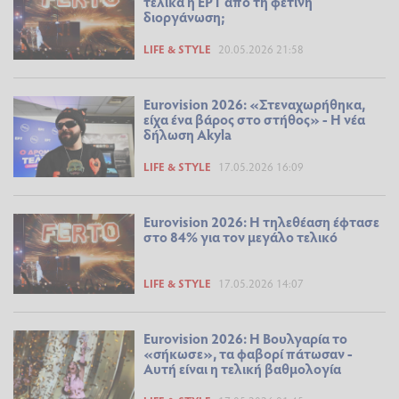
τελικά η ΕΡΤ από τη φετινή
διοργάνωση;
LIFE & STYLE
20.05.2026 21:58
Eurovision 2026: «Στεναχωρήθηκα,
είχα ένα βάρος στο στήθος» - Η νέα
δήλωση Akyla
LIFE & STYLE
17.05.2026 16:09
Eurovision 2026: H τηλεθέαση έφτασε
στο 84% για τον μεγάλο τελικό
LIFE & STYLE
17.05.2026 14:07
Eurovision 2026: Η Βουλγαρία το
«σήκωσε», τα φαβορί πάτωσαν -
Αυτή είναι η τελική βαθμολογία