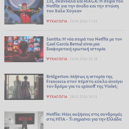
Σεξ, σκάνδαλα και ΜAGA: Η σειρά του
Netflix για την άνοδο και την πτώση
του Χαλκ Χόγκαν
ΨΥΧΑΓΩΓΊΑ
24.04.2026 11:55
Santita: Η νέα σειρά του Netflix με τον
Gael García Bernal είναι μια
διαφορετική ερωτική ιστορία
ΨΥΧΑΓΩΓΊΑ
14.04.2026 22:18
Bridgerton: Μήπως η ιστορία της
Francesca στον πέμπτο κύκλο ανοίγει
τον δρόμο για το spinoff της Violet;
ΨΥΧΑΓΩΓΊΑ
28.03.2026 16:53
Netflix: Νέες αυξήσεις στις συνδρομές
στις ΗΠΑ - Τι σημαίνει για την Ελλάδα