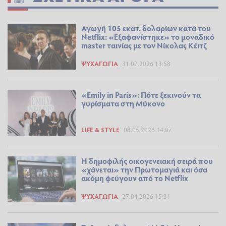
Αγωγή 105 εκατ. δολαρίων κατά του
Netflix: «Εξαφανίστηκε» το μοναδικό
master ταινίας με τον Νίκολας Κέιτζ
ΨΥΧΑΓΩΓΊΑ
31.07.2026 13:58
«Emily in Paris»: Πότε ξεκινούν τα
γυρίσματα στη Μύκονο
LIFE & STYLE
08.05.2026 14:07
Η δημοφιλής οικογενειακή σειρά που
«χάνεται» την Πρωτομαγιά και όσα
ακόμη φεύγουν από το Netflix
ΨΥΧΑΓΩΓΊΑ
27.04.2026 15:31