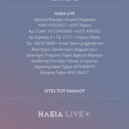
ΗΛΕΙΑ LIVE
Δήμητρα Βέλμαχου Ατομική Επιχείρηση
ΑΦΜ 105224221
ΔΟΥ Πύργου
•
Aρ. Γ.Ε.ΜΗ. 141319425000
Μ.Η.Τ. #242102
•
Αγ. Κυριακής 4
Τ.Κ. 27131
Πύργος Ηλείας
•
•
Τηλ.: 26210 30400
E-mail:
ilialive.gr@gmail.com
•
Ιδιοκτήτρια / Διευθύντρια / Διαχειρίστρια /
Δικαιούχος Ονόματος Τομέα: Δήμητρα Βέλμαχου
Διευθυντής Σύνταξης: Γιάννης Σπυρούνης
Δημοσιογραφικό Τμήμα: 6976 869414
Εμπορικό Τμήμα: 6945 556212
SITES ΤΟΥ ΟΜΙΛΟΥ