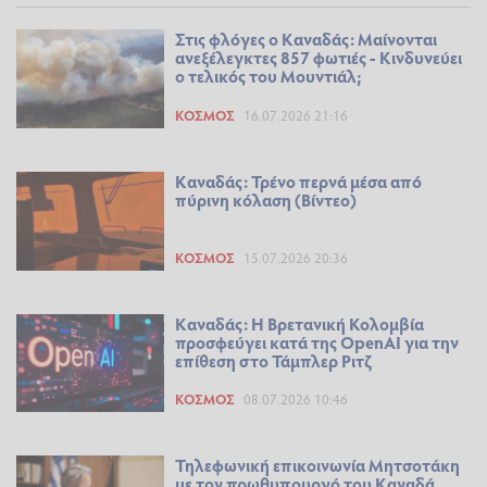
Στις φλόγες ο Καναδάς: Μαίνονται
ανεξέλεγκτες 857 φωτιές - Κινδυνεύει
ο τελικός του Μουντιάλ;
ΚΌΣΜΟΣ
16.07.2026 21:16
Καναδάς: Τρένο περνά μέσα από
πύρινη κόλαση (Βίντεο)
ΚΌΣΜΟΣ
15.07.2026 20:36
Καναδάς: Η Βρετανική Κολομβία
προσφεύγει κατά της OpenAI για την
επίθεση στο Τάμπλερ Ριτζ
ΚΌΣΜΟΣ
08.07.2026 10:46
Τηλεφωνική επικοινωνία Μητσοτάκη
με τον πρωθυπουργό του Καναδά