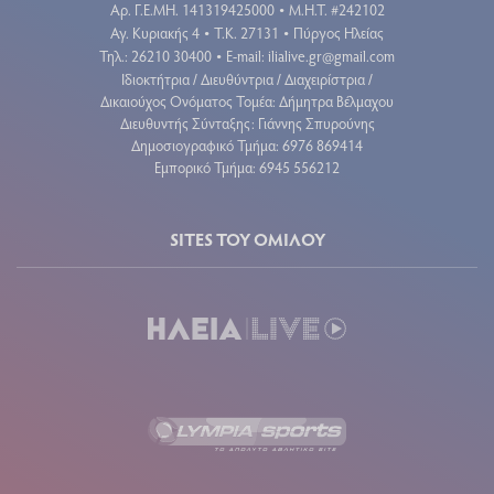
Aρ. Γ.Ε.ΜΗ. 141319425000
Μ.Η.Τ. #242102
•
Αγ. Κυριακής 4
Τ.Κ. 27131
Πύργος Ηλείας
•
•
Τηλ.: 26210 30400
E-mail:
ilialive.gr@gmail.com
•
Ιδιοκτήτρια / Διευθύντρια / Διαχειρίστρια /
Δικαιούχος Ονόματος Τομέα: Δήμητρα Βέλμαχου
Διευθυντής Σύνταξης: Γιάννης Σπυρούνης
Δημοσιογραφικό Τμήμα: 6976 869414
Εμπορικό Τμήμα: 6945 556212
SITES ΤΟΥ ΟΜΙΛΟΥ