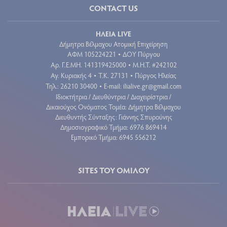
CONTACT US
ΗΛΕΙΑ LIVE
Δήμητρα Βέλμαχου Ατομική Επιχείρηση
ΑΦΜ 105224221
ΔΟΥ Πύργου
•
Aρ. Γ.Ε.ΜΗ. 141319425000
Μ.Η.Τ. #242102
•
Αγ. Κυριακής 4
Τ.Κ. 27131
Πύργος Ηλείας
•
•
Τηλ.: 26210 30400
E-mail:
ilialive.gr@gmail.com
•
Ιδιοκτήτρια / Διευθύντρια / Διαχειρίστρια /
Δικαιούχος Ονόματος Τομέα: Δήμητρα Βέλμαχου
Διευθυντής Σύνταξης: Γιάννης Σπυρούνης
Δημοσιογραφικό Τμήμα: 6976 869414
Εμπορικό Τμήμα: 6945 556212
SITES ΤΟΥ ΟΜΙΛΟΥ