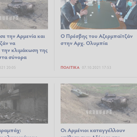
σε την Αρμενία και
Ο Πρέσβης του Αζερμπαϊτζάν
ζάν να
στην Αρχ. Ολυμπία
 την κλιμάκωση της
στα σύνορα
021 20:05
ΠΟΛΙΤΙΚΆ
07.10.2021 17:53
αραμπάχ:
Οι Αρμένιοι καταγγέλλουν
ν ηλικιωμένους
επίθεση των Αζέρων στο