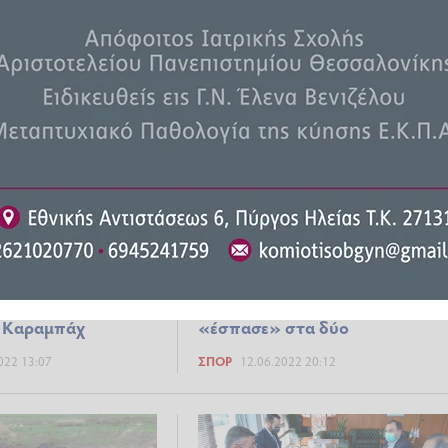
έει ο Πούτιν
023 18:23
ΚΌΣΜΟΣ
20.09.2023 13:07
ρμπαϊτζάν:
Γκραν πρι Αζερμπαϊτζάν: Ο Βο
με νεκρούς στα
ζήτησε συγγνώμη από τον
ντο την διαμάχη για
Χάμιλτον που η Mercedes τον
 Καραμπάχ
«έσπασε» στα δύο
022 13:07
ΣΠΟΡ
12.06.2022 20:12