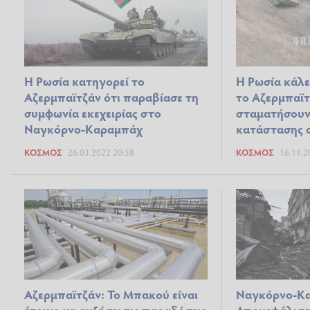
Η Ρωσία κατηγορεί το
Η Ρωσία κάλε
Αζερμπαϊτζάν ότι παραβίασε τη
το Αζερμπαϊτ
συμφωνία εκεχειρίας στο
σταματήσουν
Ναγκόρνο-Καραμπάχ
κατάστασης 
ΚΌΣΜΟΣ
26.03.2022 20:58
ΚΌΣΜΟΣ
16.11.2
Αζερμπαϊτζάν: Το Μπακού είναι
Ναγκόρνο-Κ
έτοιμο να αυξήσει τις παραδόσεις
Αποκεφάλισα