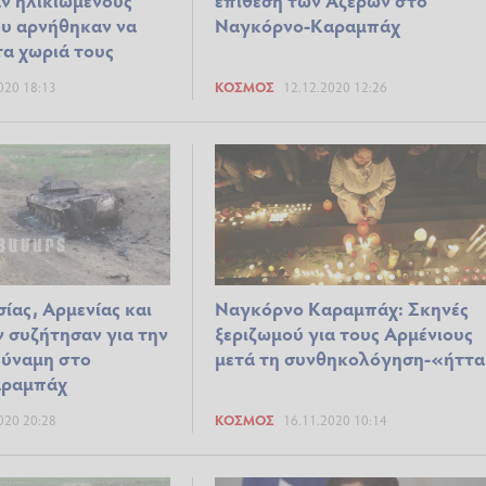
ου αρνήθηκαν να
Ναγκόρνο-Καραμπάχ
α χωριά τους
020 18:13
ΚΌΣΜΟΣ
12.12.2020 12:26
ίας, Αρμενίας και
Ναγκόρνο Καραμπάχ: Σκηνές
 συζήτησαν για την
ξεριζωμού για τους Αρμένιους
δύναμη στο
μετά τη συνθηκολόγηση-«ήττ
αραμπάχ
020 20:28
ΚΌΣΜΟΣ
16.11.2020 10:14