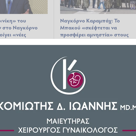
«νίκη» του
Ναγκόρνο Καραμπάχ: Το
ν στο Ναγκόρνο
Μπακού «σκέφτεται να
ίγει «νέες
προσφέρει αμνηστία» στους
α ομαλοποίηση»
Αρμένιους μαχητές που θα
παραδώσουν τα όπλα
023 20:19
ΚΌΣΜΟΣ
22.09.2023 13:29
ο Ναγκόρνο
Εκεχειρία στο Ναγκόρνο
εριμένουμε να
Καραμπάχ - Σχεδόν 100 οι νεκρ
ιρηνικά η
μέσα σε μία μέρα