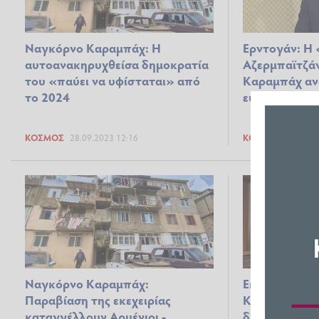
Ναγκόρνο Καραμπάχ: Η
Ερντογάν: Η 
αυτοανακηρυχθείσα δημοκρατία
Αζερμπαϊτζά
του «παύει να υφίσταται» από
Καραμπάχ ανο
το 2024
ευκαιρίες γι
ΚΌΣΜΟΣ
28.09.2023 12:16
ΚΌΣΜΟΣ
25.09.2
Ναγκόρνο Καραμπάχ:
Εκεχειρία στ
Παραβίαση της εκεχειρίας
Καραμπάχ: Π
καταγγέλλουν Αρμένιοι -
διευθετηθεί ε