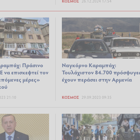
ΚΌΣΜΟΣ
26.12.2024 17:54
ραμπάχ: Πράσινο
Ναγκόρνο Καραμπάχ:
 να επισκεφτεί τον
Τουλάχιστον 84.700 πρόσφυγε
επόμενες μέρες»
έχουν περάσει στην Αρμενία
κού
023 21:10
ΚΌΣΜΟΣ
29.09.2023 09:35