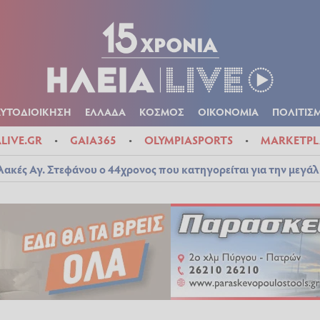
Α
ΠΟΛΙΤΙΚΑ
ΑΥΤΟΔΙΟΙΚΗΣΗ
ΕΛΛΑΔΑ
ΚΟΣΜΟΣ
ΟΙΚΟΝ
ΚΑΙΡΟΣ
ΑΥΤΟΔΙΟΙΚΗΣΗ
ΕΛΛΑΔΑ
ΚΟΣΜΟΣ
ΟΙΚΟΝΟΜΙΑ
ΠΟΛΙΤΙΣ
ALIVE.GR
GAIA365
OLYMPIASPORTS
MARKETPL
λακές Αγ. Στεφάνου ο 44χρονος που κατηγορείται για την μεγά