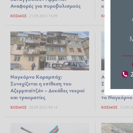
Αναφορές για πυροβολισμούς
κατάσταση, λ
ΚΌΣΜΟΣ
21.09.2023 14:09
ΚΌΣΜΟΣ
20.09.2
Ναγκόρνο Καραμπάχ:
Αρμενία- Αζε
Συνεχίζεται η επίθεση του
Συγκρούσεις 
Αζερμπαϊτζάν – Δεκάδες νεκροί
σύνορα με φό
και τραυματίες
το Ναγκόρνο
ΚΌΣΜΟΣ
20.09.2023 09:14
ΚΌΣΜΟΣ
13.09.2