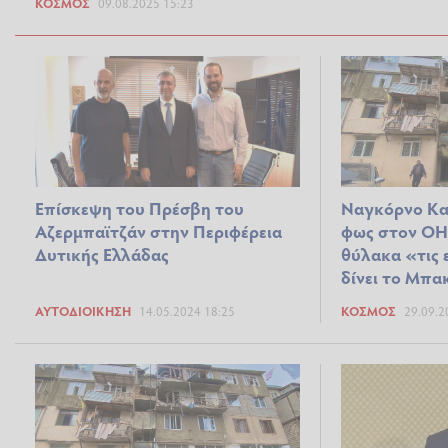
ΚΌΣΜΟΣ
09.08.2025 15:23
Επίσκεψη του Πρέσβη του
Ναγκόρνο Κα
Αζερμπαϊτζάν στην Περιφέρεια
φως στον ΟΗΕ
Δυτικής Ελλάδας
θύλακα «τις 
δίνει το Μπα
ΑΥΤΟΔΙΟΊΚΗΣΗ
14.05.2024 18:25
ΚΌΣΜΟΣ
29.09.2