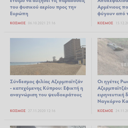
του φυσικού αερίου προς την
Αρμένιους π
Ευρώπη
φύγουν από τ
ΚΌΣΜΟΣ
06.10.2021 21:16
ΚΌΣΜΟΣ
15.12.2
Σύνδεσμος φιλίας Αζερμπαϊτζάν
Οι ηγέτες Ρωσ
- κατεχόμενης Κύπρου: Εφικτή η
Αζερμπαϊτζάν
αναγνώριση του ψευδοκράτους
ειρηνευτική 
Ναγκόρνο Κ
ΚΌΣΜΟΣ
27.11.2020 12:16
ΚΌΣΜΟΣ
24.11.2