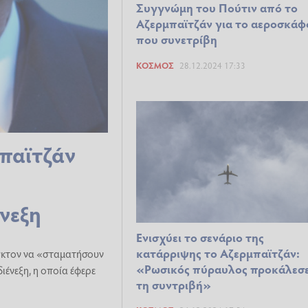
Συγγνώμη του Πούτιν από το
Αζερμπαϊτζάν για το αεροσκάφ
που συνετρίβη
ΚΌΣΜΟΣ
28.12.2024 17:33
παϊτζάν
νεξη
Ενισχύει το σενάριο της
κατάρριψης το Αζερμπαϊτζάν:
νγκτον να «σταματήσουν
«Ρωσικός πύραυλος προκάλεσ
ιένεξη, η οποία έφερε
τη συντριβή»