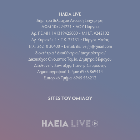
ΗΛΕΙΑ LIVE
Δήμητρα Βέλμαχου Ατομική Επιχείρηση
ΑΦΜ 105224221
ΔΟΥ Πύργου
•
Aρ. Γ.Ε.ΜΗ. 141319425000
Μ.Η.Τ. #242102
•
Αγ. Κυριακής 4
Τ.Κ. 27131
Πύργος Ηλείας
•
•
Τηλ.: 26210 30400
E-mail:
ilialive.gr@gmail.com
•
Ιδιοκτήτρια / Διευθύντρια / Διαχειρίστρια /
Δικαιούχος Ονόματος Τομέα: Δήμητρα Βέλμαχου
Διευθυντής Σύνταξης: Γιάννης Σπυρούνης
Δημοσιογραφικό Τμήμα: 6976 869414
Εμπορικό Τμήμα: 6945 556212
SITES ΤΟΥ ΟΜΙΛΟΥ