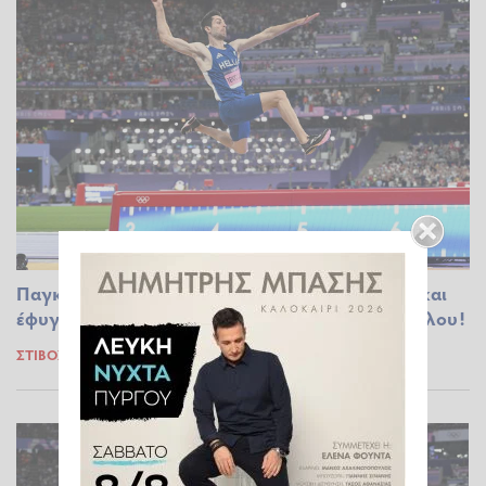
Παγκόσμιο Πρωτάθλημα στίβου: Έκανε 8,17μ. και
έφυγε για τελικό με την πρώτη ο Μίλτος Τεντόγλου!
ΣΤΊΒΟΣ
15.09.2025 13:54